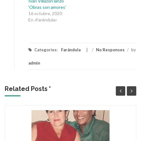
Iván Villazón lanzó
‘Obras son amores’
16 octubre, 2020
En «Farándula»
Categories:
Farándula
/
No Responses
/
by
admin
Related Posts '