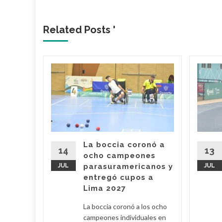
Related Posts '
z
vo
 de
Juegos
canos
 11 de
La boccia coronó a
ectáculo
14
13
ocho campeones
el para
JUL
parasuramericanos y
JUL
ntro
entregó cupos a
..
Lima 2027
d More
La boccia coronó a los ocho
campeones individuales en