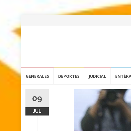
Skip
GENERALES
DEPORTES
JUDICIAL
ENTÉR
to
content
09
JUL