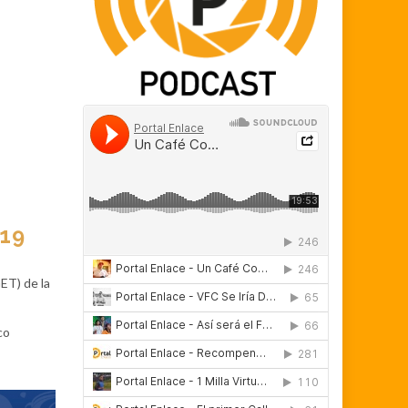
019
ET) de la
co