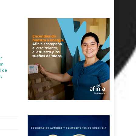
or
on
al de
 y