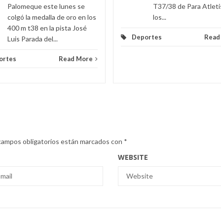
Palomeque este lunes se
T37/38 de Para Atlet
colgó la medalla de oro en los
los...
400 m t38 en la pista José
Deportes
Read
Luis Parada del...
ortes
Read More
campos obligatorios están marcados con
*
WEBSITE