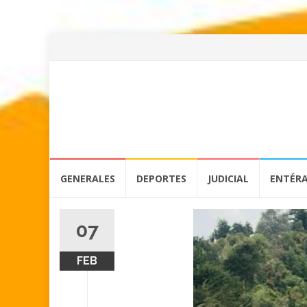
Skip
GENERALES
DEPORTES
JUDICIAL
ENTÉR
to
content
07
FEB