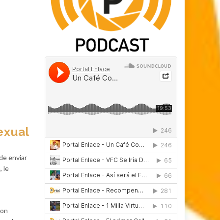
exual
de enviar
 le
con