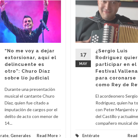
“No me voy a dejar
¿Sergio Luis
17
extorsionar, aquí el
Rodríguez quie
delincuente es
MAY
participar en el
otro”: Churo Díaz
Festival Vallen
sobre lío judicial
para coronarse
como Rey de Re
Durante una presentación
musical el cantante Churo
El acordeonero Sergio
Díaz, quien fue citado a
Rodríguez, quien ha t
imputación de cargos por el
con Peter Manjarrés 
delito de acto con menor de
del Castillo y actualm
14...
compañero musical de 
rate
,
Generales
Read More
Entérate
Read