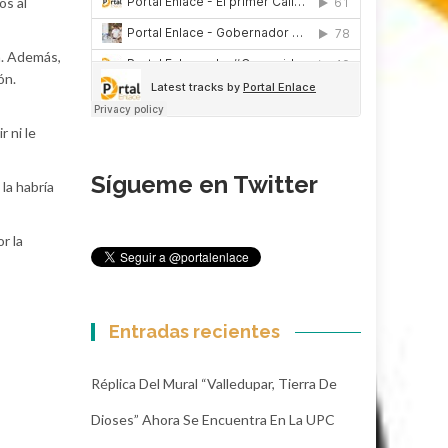
os al
la. Además,
ón.
r ni le
Sígueme en Twitter
la habría
r la
Entradas recientes
Réplica Del Mural “Valledupar, Tierra De
Dioses” Ahora Se Encuentra En La UPC