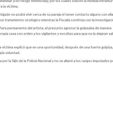
afamiliar (con riesgo feminicida); por los cuales solicitó la medida intramur
a la víctima.
stigado no podrá vivir cerca de su pareja ni tener contacto alguno con el
 tratamiento sicológico mientras la Fiscalía continúa con la investigaci
ñera permanente del artista, el presunto agresor la golpeaba de manera
opia casa con orden a los vigilantes y escoltas para que no la dejaran sali
la víctima explicó que en una oportunidad, después de una fuerte golpiza, 
pia voluntad.
r la Sijín de la Policía Nacional y no se allanó a los cargos imputados po