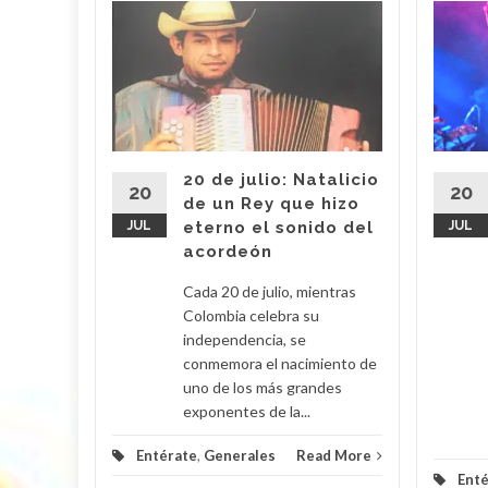
estival
ebrará
es
,
or
20 de julio: Natalicio
tival de
20
20
de un Rey que hizo
 a través
JUL
eterno el sonido del
JUL
dolfo
acordeón
ció que
Cada 20 de julio, mientras
Colombia celebra su
d More
independencia, se
conmemora el nacimiento de
uno de los más grandes
exponentes de la...
Entérate
,
Generales
Read More
Enté