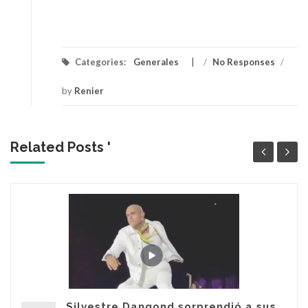
Categories:
Generales
/
No Responses
/
by
Renier
Related Posts '
Silvestre Dangond sorprendió a sus