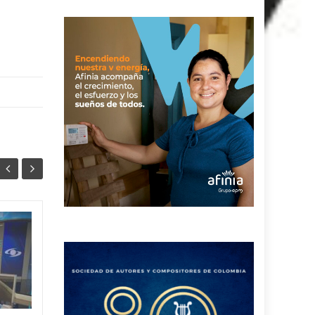
¿Hubo
04
04
irregularidades en
AGO
contrataciones en el
AGO
Hospital Rosario
Pumarejo? la nueva
agente interventora