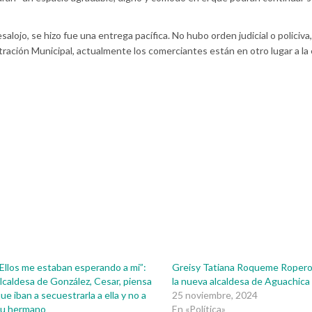
esalojo, se hizo fue una entrega pacífica. No hubo orden judicial o policiva
tración Municipal, actualmente los comerciantes están en otro lugar a la
Ellos me estaban esperando a mi”:
Greisy Tatiana Roqueme Ropero
lcaldesa de González, Cesar, piensa
la nueva alcaldesa de Aguachica
ue iban a secuestrarla a ella y no a
25 noviembre, 2024
su hermano
En «Política»