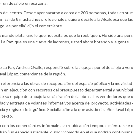
r un desalojo en esa zona.
nos del centro. Desde ayer sacaron a cerca de 200 personas, todas en su 
n salido 8 muchachos profesionales, quiero decirle a la Alcaldesa que las
, es por ella”, dijo el comerciante.
 mande plata, uno lo que necesita es que lo reubiquen. He sido una per
La Paz, que es una cueva de ladrones, usted ahora botando a la gente
e La Paz, Andrea Ovalle, respondió sobre las quejas por el desalojo a ve
uval López, comerciante de la región.
referencia a las obras de recuperación del espacio público y la movilidad 
n en ejecución con recursos del presupuesto departamental y municipal
e su equipo de trabajo la socialización de la obra a los vendedores que 
dad y entrega de volantes informativos acerca del proyecto, actividades 
ia y registro fotográfico. Socialización a la que asistió el señor Juval Ló
l texto.
ó con los comerciantes informales su reubicación temporal mientras se 
rán “un espacio agradable, digno y cómodo en el que podrán continuar 