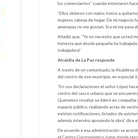
los comerciantes” cuando intentaron hace
“Ellos vinieron con malos tratos a quitar
mujeres cabeza de hogar. De mi negocio ha
amenazas no me gustan. Sí a mí me pasa algo
Añadió que, “Yo no necesito que usted me
honesta que desde pequeña ha trabajado. 
trabajadora”
Alcaldía de La Paz responde
A través de un comunicado, la Alcaldesa d
del centro de ese municipio, en especial J
“En sus declaraciones el señor López hace 
centro del casco urbano que se encuentra
Queremos resaltar se lideró en compañía d
espacio público, realizando actas de vecin
existen notificaciones, listados de asistenc
además intervino apoyando la obra”, dice e
De acuerdo a esa administración se acord
el Centro Gastronómico, lugar donde tend