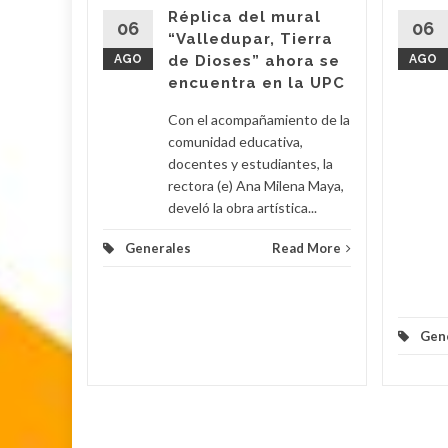
s
Réplica del mural
06
06
“Valledupar, Tierra
AGO
de Dioses” ahora se
AGO
su
encuentra en la UPC
Con el acompañamiento de la
 Poveda
comunidad educativa,
docentes y estudiantes, la
rectora (e) Ana Milena Maya,
lomino y
develó la obra artística...
Generales
Read More
d More
Gen