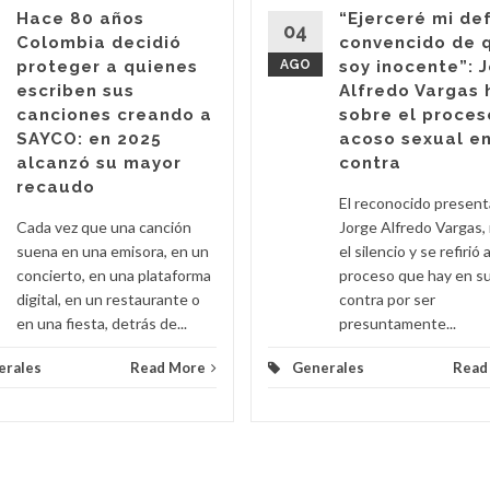
Hace 80 años
“Ejerceré mi de
04
Colombia decidió
convencido de 
proteger a quienes
AGO
soy inocente”: 
escriben sus
Alfredo Vargas 
canciones creando a
sobre el proces
SAYCO: en 2025
acoso sexual en
alcanzó su mayor
contra
recaudo
El reconocido presen
Cada vez que una canción
Jorge Alfredo Vargas,
suena en una emisora, en un
el silencio y se refirió a
concierto, en una plataforma
proceso que hay en s
digital, en un restaurante o
contra por ser
en una fiesta, detrás de...
presuntamente...
erales
Read More
Generales
Read