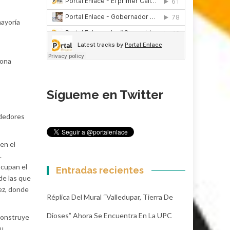
mayoría
sona
Sígueme en Twitter
ndedores
en el
.
ocupan el
Entradas recientes
de las que
pez, donde
Réplica Del Mural “Valledupar, Tierra De
Dioses” Ahora Se Encuentra En La UPC
construye
su