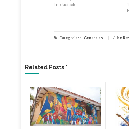
En «Judicial»
1
E
Categories:
Generales
/
No Re
Related Posts '
lica…
arme en
: El
ael