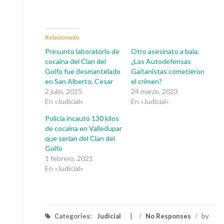
Relacionado
Presunto laboratorio de
Otro asesinato a bala:
cocaína del Clan del
¿Las Autodefensas
Golfo fue desmantelado
Gaitanistas cometieron
en San Alberto, Cesar
el crimen?
2 julio, 2025
24 marzo, 2023
En «Judicial»
En «Judicial»
Policía incautó 130 kilos
de cocaína en Valledupar
que serían del Clan del
Golfo
1 febrero, 2021
En «Judicial»
Categories:
Judicial
/
No Responses
/
by