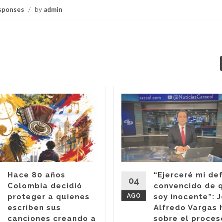
sponses
/
by
admin
Hace 80 años
“Ejerceré mi de
04
Colombia decidió
convencido de 
proteger a quienes
AGO
soy inocente”: 
escriben sus
Alfredo Vargas 
canciones creando a
sobre el proces