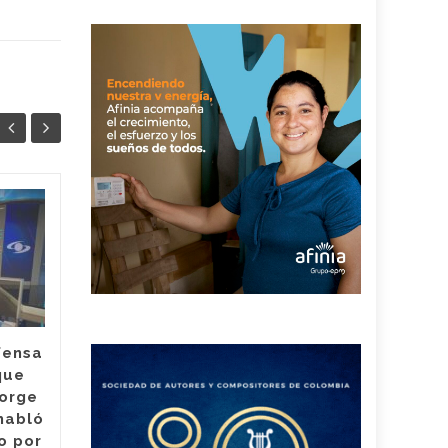
¿Hubo
04
04
irregularidades en
AGO
contrataciones en el
AGO
Hospital Rosario
Pumarejo? la nueva
agente interventora
habló sobre su
fensa
antecesor
que
Jorge
Lina de Armas, quien es la
habló
nueva agente interventora
o por