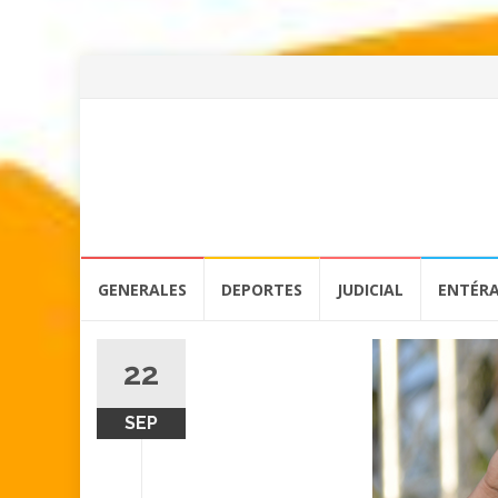
Skip
GENERALES
DEPORTES
JUDICIAL
ENTÉR
to
content
22
SEP