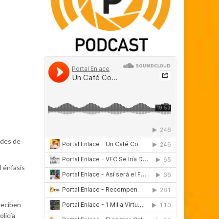
ades de
l énfasis
reciben
olicía