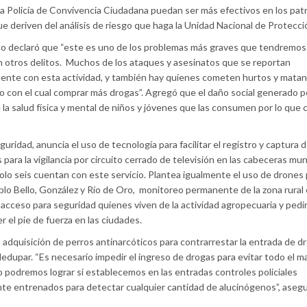
la Policía de Convivencia Ciudadana puedan ser más efectivos en los patr
ue deriven del análisis de riesgo que haga la Unidad Nacional de Protecci
co declaró que “este es uno de los problemas más graves que tendremos
n otros delitos. Muchos de los ataques y asesinatos que se reportan
ente con esta actividad, y también hay quienes cometen hurtos y matan
o con el cual comprar más drogas”. Agregó que el daño social generado po
la salud física y mental de niños y jóvenes que las consumen por lo que 
uridad, anuncia el uso de tecnología para facilitar el registro y captura d
para la vigilancia por circuito cerrado de televisión en las cabeceras mun
lo seis cuentan con este servicio. Plantea igualmente el uso de drones 
lo Bello, González y Río de Oro, monitoreo permanente de la zona rural
il acceso para seguridad quienes viven de la actividad agropecuaria y pedi
r el pie de fuerza en las ciudades.
adquisición de perros antinarcóticos para contrarrestar la entrada de dr
edupar. “Es necesario impedir el ingreso de drogas para evitar todo el m
 podremos lograr si establecemos en las entradas controles policiales
te entrenados para detectar cualquier cantidad de alucinógenos”, asegu