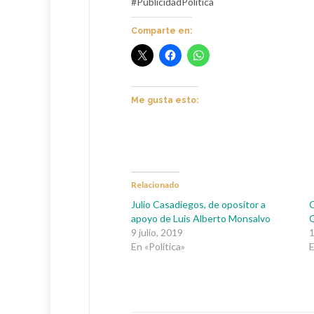
#PublicidadPolítica
Comparte en:
Me gusta esto:
Relacionado
Julio Casadiegos, de opositor a
C
apoyo de Luis Alberto Monsalvo
G
9 julio, 2019
1
En «Política»
E