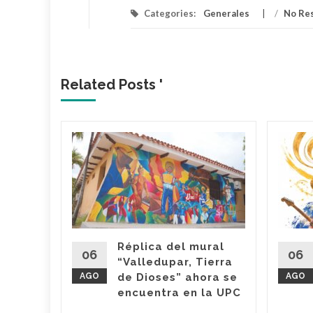
Categories:
Generales
/
No Re
Related Posts '
lica…
arme en
: El
ael
s
Réplica del mural
06
06
“Valledupar, Tierra
AGO
de Dioses” ahora se
AGO
su
encuentra en la UPC