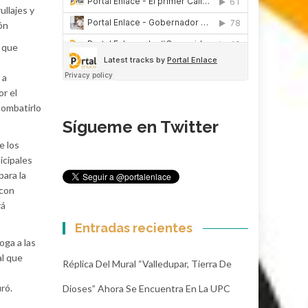
ullajes y
ón
 que
 a
r el
combatirlo
Sígueme en Twitter
e los
icipales
para la
 con
rá
Entradas recientes
oga a las
al que
Réplica Del Mural “Valledupar, Tierra De
ró.
Dioses” Ahora Se Encuentra En La UPC