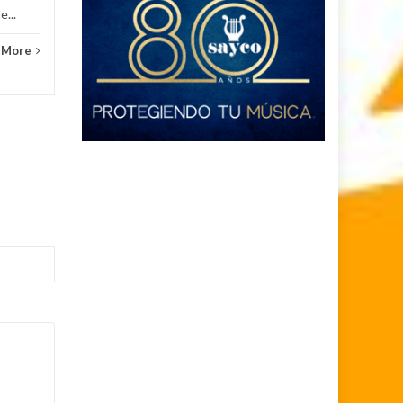
e...
 More