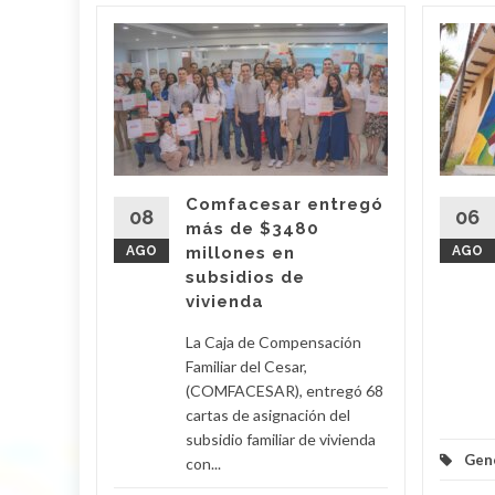
s en
 en el
io
nueva
entora
u
Comfacesar entregó
08
06
más de $3480
AGO
millones en
AGO
 es la
subsidios de
ventora
vivienda
La Caja de Compensación
Familiar del Cesar,
ional...
(COMFACESAR), entregó 68
cartas de asignación del
d More
subsidio familiar de vivienda
Gen
con...