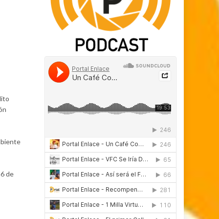
dito
ión
mbiente
16 de