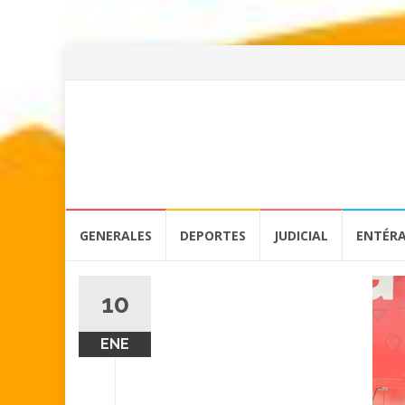
Skip
GENERALES
DEPORTES
JUDICIAL
ENTÉR
to
content
10
ENE