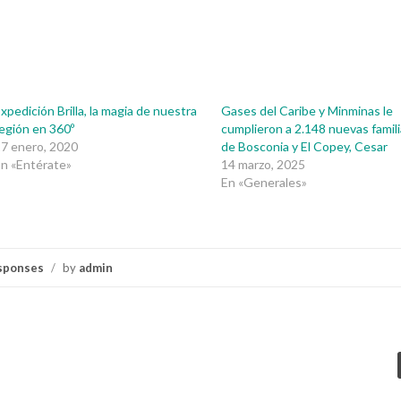
xpedición Brilla, la magia de nuestra
Gases del Caribe y Minminas le
egión en 360º
cumplieron a 2.148 nuevas famil
7 enero, 2020
de Bosconia y El Copey, Cesar
n «Entérate»
14 marzo, 2025
En «Generales»
sponses
/
by
admin