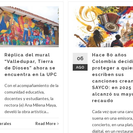
Réplica del mural
Hace 80 años
06
“Valledupar, Tierra
Colombia decid
de Dioses” ahora se
AGO
proteger a qui
encuentra en la UPC
escriben sus
canciones crea
Con el acompañamiento de la
SAYCO: en 2025
comunidad educativa,
alcanzó su may
docentes y estudiantes, la
recaudo
rectora (e) Ana Milena Maya,
develó la obra artística...
Cada vez que una can
suena en una emisora,
erales
Read More
concierto, en una pla
digital, en un restaura