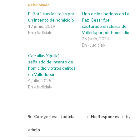
Relacionado
El Boti, tras las rejas por
Uno de los heridos en La
un intento de homicidio
Paz, Cesar fue
17 junio, 2019
capturado en clínica de
En «Judicial»
Valledupar por homicidio
26 junio, 2024
En «Judicial»
Cae alias ‘Quilla’,
señalado de intento de
homicidio y otros delitos
en Valledupar
4 julio, 2025
En «Judicial»
Categories:
Judicial
/
No Responses
/
by
admin