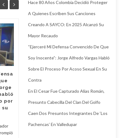
Hace 80 Años Colombia Decidió Proteger
A Quienes Escriben Sus Canciones
Creando A SAYCO: En 2025 Alcanzó Su
¿Hubo
04
04
Mayor Recaudo
irregularidades en
AGO
contrataciones en el
AGO
“Ejerceré Mi Defensa Convencido De Que
Hospital Rosario
Soy Inocente”: Jorge Alfredo Vargas Habló
Pumarejo? la nueva
agente interventora
Sobre El Proceso Por Acoso Sexual En Su
habló sobre su
fensa
antecesor
Contra
que
Jorge
Lina de Armas, quien es la
En El Cesar Fue Capturado Alias Román,
habló
nueva agente interventora
o por
Presunto Cabecilla Del Clan Del Golfo
del Hospital Rosario
 su
Pumarejo de López,
Caen Dos Presuntos Integrantes De ‘Los
posesionada por la
Superintendencia Nacional...
Pachencas’ En Valledupar
tador
 rompió
Generales
Read More