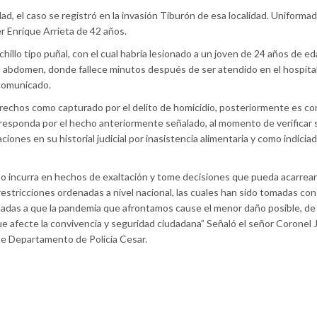
d, el caso se registró en la invasión Tiburón de esa localidad. Uniforma
r Enrique Arrieta de 42 años.
hillo tipo puñal, con el cual habría lesionado a un joven de 24 años de ed
del abdomen, donde fallece minutos después de ser atendido en el hospita
 comunicado.
erechos como capturado por el delito de homicidio, posteriormente es c
e responda por el hecho anteriormente señalado, al momento de verificar 
ones en su historial judicial por inasistencia alimentaria y como indicia
no incurra en hechos de exaltación y tome decisiones que pueda acarrea
restricciones ordenadas a nivel nacional, las cuales han sido tomadas con
das a que la pandemia que afrontamos cause el menor daño posible, de 
e afecte la convivencia y seguridad ciudadana” Señaló el señor Coronel 
e Departamento de Policía Cesar.