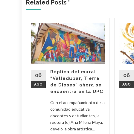
Related Posts '
lica…
arme en
: El
ael
s
Réplica del mural
06
06
“Valledupar, Tierra
AGO
de Dioses” ahora se
AGO
su
encuentra en la UPC
Con el acompañamiento de la
 Poveda
comunidad educativa,
docentes y estudiantes, la
rectora (e) Ana Milena Maya,
lomino y
develó la obra artística...