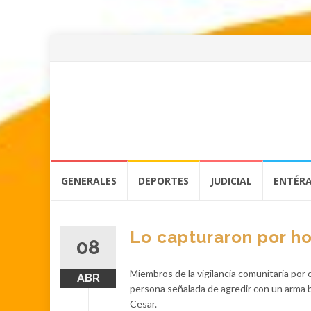
Skip
GENERALES
DEPORTES
JUDICIAL
ENTÉR
to
content
Lo capturaron por ho
08
Miembros de la vigilancia comunitaria por 
ABR
persona señalada de agredir con un arma b
Cesar.