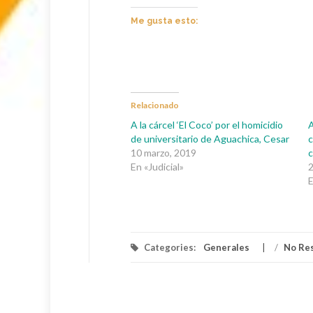
Me gusta esto:
Relacionado
A la cárcel ‘El Coco’ por el homicidio
A
de universitario de Aguachica, Cesar
c
10 marzo, 2019
c
En «Judicial»
2
E
Categories:
Generales
/
No Re