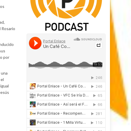
dos
ad,
l Rosario
onducido
sus
do por
r una
 el
igual
Jesús