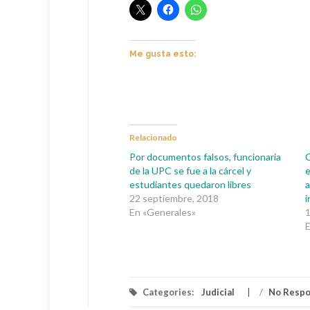
Me gusta esto:
Relacionado
Por documentos falsos, funcionaria
C
de la UPC se fue a la cárcel y
e
estudiantes quedaron libres
a
22 septiembre, 2018
i
En «Generales»
1
E
Categories:
Judicial
/
No Resp