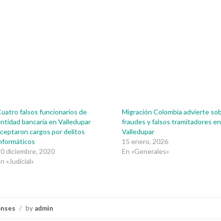
uatro falsos funcionarios de
Migración Colombia advierte so
ntidad bancaria en Valledupar
fraudes y falsos tramitadores e
ceptaron cargos por delitos
Valledupar
nformáticos
15 enero, 2026
0 diciembre, 2020
En «Generales»
n «Judicial»
onses
/
by
admin