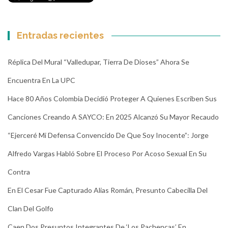
Entradas recientes
Réplica Del Mural “Valledupar, Tierra De Dioses” Ahora Se
Encuentra En La UPC
Hace 80 Años Colombia Decidió Proteger A Quienes Escriben Sus
Canciones Creando A SAYCO: En 2025 Alcanzó Su Mayor Recaudo
“Ejerceré Mi Defensa Convencido De Que Soy Inocente”: Jorge
Alfredo Vargas Habló Sobre El Proceso Por Acoso Sexual En Su
Contra
En El Cesar Fue Capturado Alias Román, Presunto Cabecilla Del
Clan Del Golfo
Caen Dos Presuntos Integrantes De ‘Los Pachencas’ En