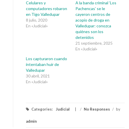
Celulares y
A la banda criminal ‘Los
computadores robaron
Pachencas’ se le
en Tigo Valledupar
cayeron centros de
8 julio, 2020
acopio de droga en
En «Judicial»
Valledupar: conozca
quiénes son los
detenidos
21 septiembre, 2025
En «Judicial»
Los capturaron cuando
intentaban huir de
Valledupar
30 abril, 2021
En «Judicial»
Categories:
Judicial
/
No Responses
/
by
admin