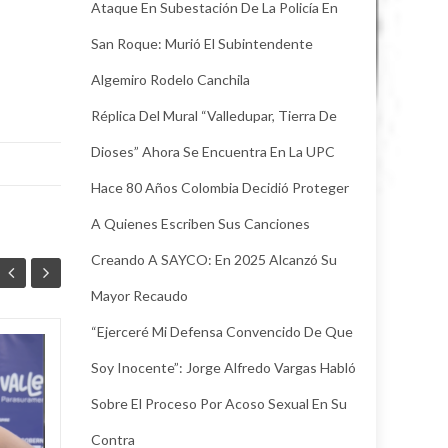
Ataque En Subestación De La Policía En
San Roque: Murió El Subintendente
Algemiro Rodelo Canchila
Réplica Del Mural “Valledupar, Tierra De
Dioses” Ahora Se Encuentra En La UPC
Hace 80 Años Colombia Decidió Proteger
A Quienes Escriben Sus Canciones
Creando A SAYCO: En 2025 Alcanzó Su
Mayor Recaudo
“Ejerceré Mi Defensa Convencido De Que
Más de 2 mil 300
Soy Inocente”: Jorge Alfredo Vargas Habló
13
11
corredores
Sobre El Proceso Por Acoso Sexual En Su
JUL
participaron en la
JUL
Media Maratón de la
Contra