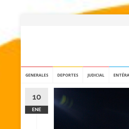
Skip
GENERALES
DEPORTES
JUDICIAL
ENTÉR
to
content
10
ENE