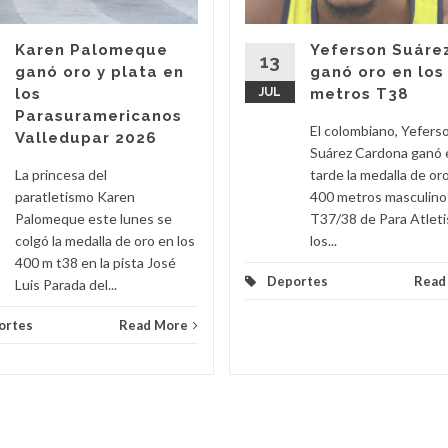
Karen Palomeque
Yeferson Suáre
13
ganó oro y plata en
ganó oro en los
los
JUL
metros T38
Parasuramericanos
El colombiano, Yefers
Valledupar 2026
Suárez Cardona ganó 
La princesa del
tarde la medalla de oro
paratletismo Karen
400 metros masculino
Palomeque este lunes se
T37/38 de Para Atlet
colgó la medalla de oro en los
los...
400 m t38 en la pista José
Deportes
Read
Luis Parada del...
ortes
Read More