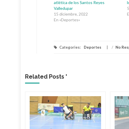
atlética de los Santos Reyes
l
Valledupar
5
15 diciembre, 2022
En «Deportes»
Categories:
Deportes
/
No Res
Related Posts '
z
vo
 de
Juegos