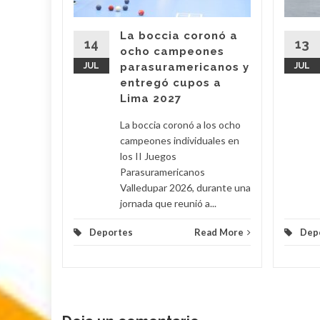
canos
 11 de
La boccia coronó a
ectáculo
14
13
ocho campeones
el para
JUL
parasuramericanos y
JUL
ntro
entregó cupos a
..
Lima 2027
d More
La boccia coronó a los ocho
campeones individuales en
los II Juegos
Parasuramericanos
Valledupar 2026, durante una
jornada que reunió a...
Deportes
Read More
Dep