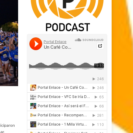
iciparon
ar.