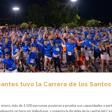
pantes tuvo la Carrera de los Santos
enero, más de 1.500 personas pusieron a prueba sus capacidades y part
lmente se hace en Valledupar, y organiza la Alcaldía de la capital del Ces