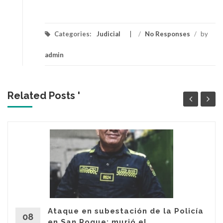
Categories:
Judicial
/
No Responses
/
by
admin
Related Posts '
Ataque en subestación de la Policía
08
en San Roque: murió el