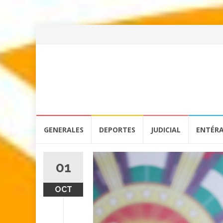
Skip
GENERALES
DEPORTES
JUDICIAL
ENTÉR
to
content
01
OCT