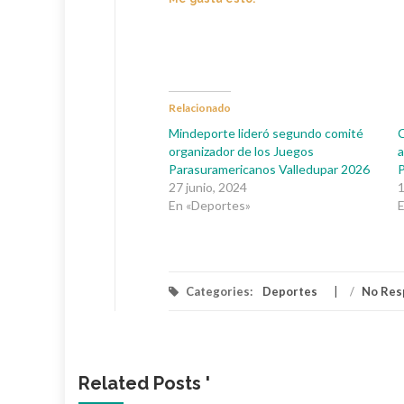
Relacionado
Mindeporte lideró segundo comité
C
organizador de los Juegos
a
Parasuramericanos Valledupar 2026
P
27 junio, 2024
En «Deportes»
Categories:
Deportes
/
No Res
Related Posts '