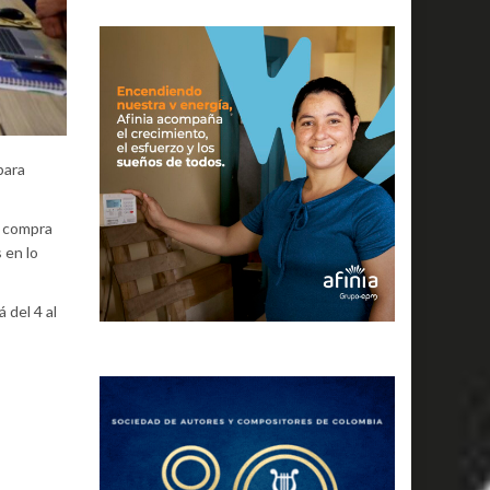
para
e compra
 en lo
 del 4 al