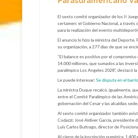
Parasuramericano Va
El sexto comité organizador de los II Jue
certamen: el Gobierno Nacional, a través 
para la realización del evento multideporti
El anuncio lo hizo la ministra del Deporte
su organización, a 277 días de que se enci
“El balance es positivo por el compromiso
14.000 millones, que sumados a las invers
paralímpico Los Angeles 2028”, destacó la 
Le puede interesar:
Se disputa en el barri
La ministra Duque recalcó, igualmente, que
entre el Comité Paralímpico de las América
gobernación del Cesar y las alcaldías sede
Al sexto comité organizador también asist
Codazzi; José Aldiver García, presidente d
Luis Carlos Buitrago, director de Posicio
Al cierre de la inscripción numérica, 1.40