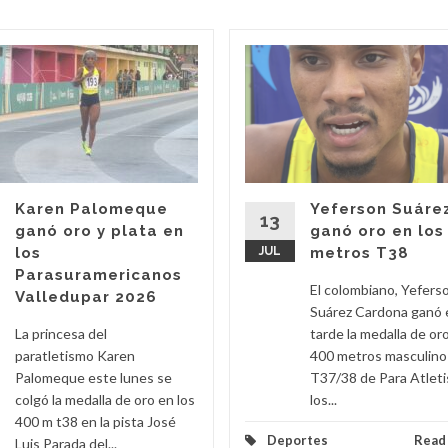
Karen Palomeque
Yeferson Suáre
13
ganó oro y plata en
ganó oro en los
los
JUL
metros T38
Parasuramericanos
El colombiano, Yefers
Valledupar 2026
Suárez Cardona ganó 
La princesa del
tarde la medalla de oro
paratletismo Karen
400 metros masculino
Palomeque este lunes se
T37/38 de Para Atlet
colgó la medalla de oro en los
los...
400 m t38 en la pista José
Deportes
Read
Luis Parada del...