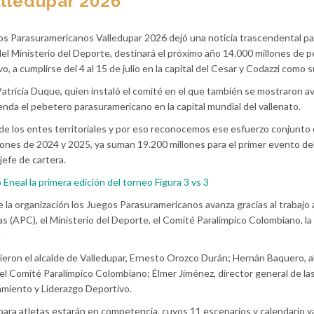
lledupar 2026
gos Parasuramericanos Valledupar 2026 dejó una noticia trascendental pa
del Ministerio del Deporte, destinará el próximo año 14.000 millones de 
vo, a cumplirse del 4 al 15 de julio en la capital del Cesar y Codazzi como
, Patricia Duque, quien instaló el comité en el que también se mostraron 
enda el pebetero parasuramericano en la capital mundial del vallenato.
 de los entes territoriales y por eso reconocemos ese esfuerzo conjunto
iones de 2024 y 2025, ya suman 19.200 millones para el primer evento del
jefe de cartera.
o Eneal la primera edición del torneo Figura 3 vs 3
 la organización los Juegos Parasuramericanos avanza gracias al trabajo 
s (APC), el Ministerio del Deporte, el Comité Paralímpico Colombiano, la
.
ieron el alcalde de Valledupar, Ernesto Orozco Durán; Hernán Baquero, a
el Comité Paralímpico Colombiano; Élmer Jiménez, director general de las
namiento y Liderazgo Deportivo.
0 para atletas estarán en competencia, cuyos 11 escenarios y calendario y