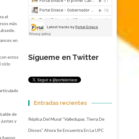
ra el
pesos más
 subsede.
avances en
Sígueme en Twitter
 con estos
 ciclo
articulado
Entradas recientes
lcalde de
Réplica Del Mural “Valledupar, Tierra De
 justas y
Dioses” Ahora Se Encuentra En La UPC
a fueron