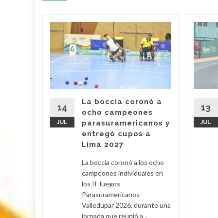
z
vo
 de
Juegos
canos
 11 de
La boccia coronó a
ectáculo
14
13
ocho campeones
el para
JUL
parasuramericanos y
JUL
ntro
entregó cupos a
..
Lima 2027
d More
La boccia coronó a los ocho
campeones individuales en
los II Juegos
Parasuramericanos
Valledupar 2026, durante una
jornada que reunió a...