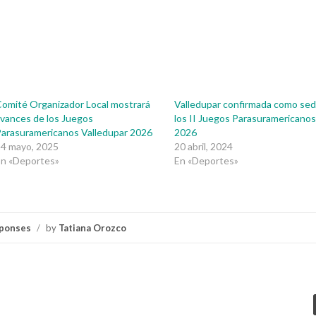
omité Organizador Local mostrará
Valledupar confirmada como se
vances de los Juegos
los II Juegos Parasuramericano
arasuramericanos Valledupar 2026
2026
14 mayo, 2025
20 abril, 2024
En «Deportes»
En «Deportes»
ponses
/
by
Tatiana Orozco