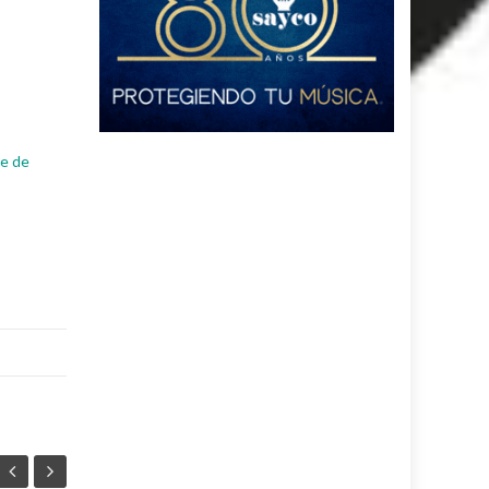
de de
s