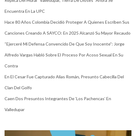
Réplica Del Mural “Valledupar, Tierra De Dioses” Ahora Se
Encuentra En La UPC
Hace 80 Años Colombia Decidió Proteger A Quienes Escriben Sus
Canciones Creando A SAYCO: En 2025 Alcanzó Su Mayor Recaudo
“Ejerceré Mi Defensa Convencido De Que Soy Inocente”: Jorge
Alfredo Vargas Habló Sobre El Proceso Por Acoso Sexual En Su
Contra
En El Cesar Fue Capturado Alias Román, Presunto Cabecilla Del
Clan Del Golfo
Caen Dos Presuntos Integrantes De ‘Los Pachencas’ En
Valledupar