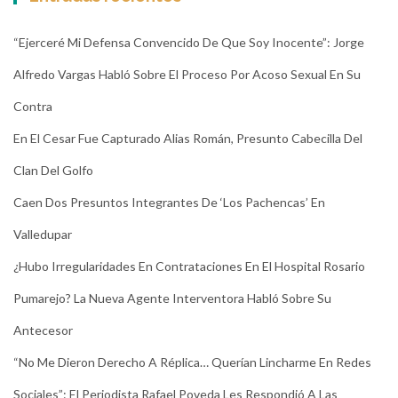
“Ejerceré Mi Defensa Convencido De Que Soy Inocente”: Jorge
Alfredo Vargas Habló Sobre El Proceso Por Acoso Sexual En Su
Contra
En El Cesar Fue Capturado Alias Román, Presunto Cabecilla Del
Clan Del Golfo
Caen Dos Presuntos Integrantes De ‘Los Pachencas’ En
Valledupar
¿Hubo Irregularidades En Contrataciones En El Hospital Rosario
Pumarejo? La Nueva Agente Interventora Habló Sobre Su
Antecesor
“No Me Dieron Derecho A Réplica… Querían Lincharme En Redes
Sociales”: El Periodista Rafael Poveda Les Respondió A Las