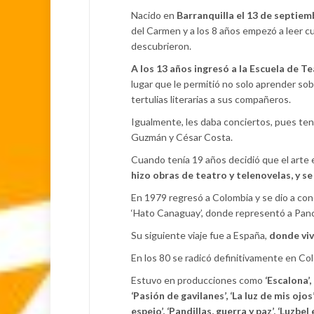
Nacido en
Barranquilla el 13 de septiem
del Carmen y a los 8 años empezó a leer c
descubrieron.
A los 13 años ingresó a la Escuela de T
lugar que le permitió no solo aprender sob
tertulias literarias a sus compañeros.
Igualmente, les daba conciertos, pues ten
Guzmán y César Costa.
Cuando tenía 19 años decidió que el arte e
hizo obras de teatro y telenovelas, y s
En 1979 regresó a Colombia y se dio a con
‘Hato Canaguay’, donde representó a Pan
Su siguiente viaje fue a España,
donde vivi
En los 80 se radicó definitivamente en Colo
Estuvo en producciones como
‘Escalona’, 
‘Pasión de gavilanes’, ‘La luz de mis ojos
espejo’, ‘Pandillas, guerra y paz’, ‘Luzbe