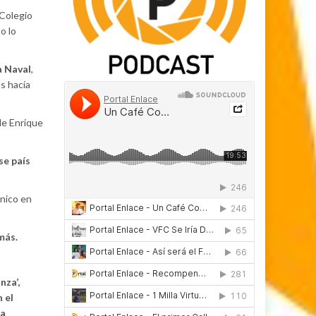
 Colegio
o lo
a Naval
,
es hacía
de Enrique
se país
ónico en
 más.
nza’,
n el
ta