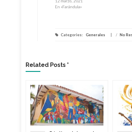
12 marzo, 2021
En «Farándula»
Categories:
Generales
/
No Re
Related Posts '
lica…
arme en
: El
ael
s