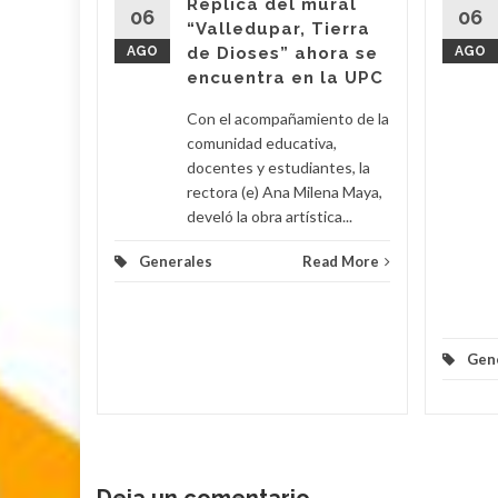
Réplica del mural
06
06
“Valledupar, Tierra
AGO
de Dioses” ahora se
AGO
su
encuentra en la UPC
Con el acompañamiento de la
 Poveda
comunidad educativa,
docentes y estudiantes, la
rectora (e) Ana Milena Maya,
lomino y
develó la obra artística...
Generales
Read More
d More
Gen