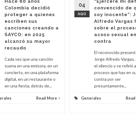
Hace 80 años
“Ejerceré mi de
04
Colombia decidió
convencido de 
proteger a quienes
AGO
soy inocente”: 
escriben sus
Alfredo Vargas 
canciones creando a
sobre el proces
SAYCO: en 2025
acoso sexual en
alcanzó su mayor
contra
recaudo
El reconocido presen
Cada vez que una canción
Jorge Alfredo Vargas,
suena en una emisora, en un
el silencio y se refirió a
concierto, en una plataforma
proceso que hay en s
digital, en un restaurante o
contra por ser
en una fiesta, detrás de...
presuntamente...
erales
Read More
Generales
Read