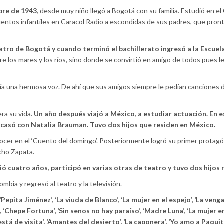
bre de 1943,
desde muy niño llegó a Bogotá con su familia. Estudió en el
uentos infantiles en Caracol Radio a escondidas de sus padres, que pront
eatro de Bogotá y cuando terminó el bachillerato ingresó a la Escuel
re los mares y los ríos, sino donde se convirtió en amigo de todos pues l
ía una hermosa voz. De ahí que sus amigos siempre le pedían canciones 
ra su vida.
Un año después viajó a México, a estudiar actuación. En e
e casó con Natalia Brauman. Tuvo dos hijos que residen en México.
ocer en el ‘Cuento del domingo’. Posteriormente logró su primer protag
cho Zapata.
ó cuatro años, participó en varias otras de teatro y tuvo dos hijos
mbia y regresó al teatro y la televisión.
‘Pepita Jiménez’, ‘La viuda de Blanco’, ‘La mujer en el espejo’, ‘La venga
’, ‘Chepe Fortuna’, ‘Sin senos no hay paraíso’, ‘Madre Luna’, ‘La mujer e
l está de visita’, ‘Amantes del desierto’, ‘La caponera’, ‘Yo amo a Paqui