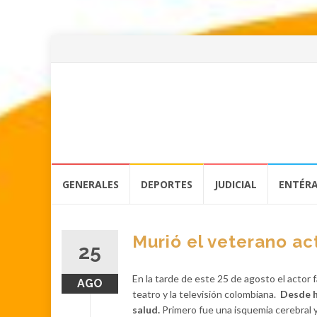
Skip
GENERALES
DEPORTES
JUDICIAL
ENTÉR
to
content
Murió el veterano act
25
En la tarde de este 25 de agosto el actor 
AGO
teatro y la televisión colombiana.
Desde h
salud.
Primero fue una isquemia cerebral y