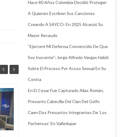
Hace 80 Años Colombia Decidió Proteger
A Quienes Escriben Sus Canciones
Creando A SAYCO: En 2025 Alcanzó Su
Mayor Recaudo
“Ejerceré Mi Defensa Convencido De Que
Soy Inocente”: Jorge Alfredo Vargas Habló
Sobre El Proceso Por Acoso Sexual En Su
Contra
En El Cesar Fue Capturado Alias Román,
¿Hubo
04
04
Presunto Cabecilla Del Clan Del Golfo
irregularidades en
AGO
contrataciones en el
AGO
Caen Dos Presuntos Integrantes De ‘Los
Hospital Rosario
Pumarejo? la nueva
Pachencas’ En Valledupar
agente interventora
habló sobre su