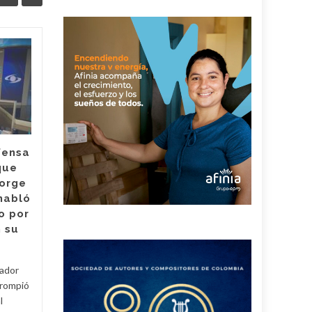
En el Cesar fue
04
04
capturado alias
AGO
Román, presunto
AGO
cabecilla del Clan
del Golfo
Alias Román, quien tenía
fensa
presuntamente cuatro años
que
de su vida al servicio de la
Jorge
organización criminal Clan del
habló
Golfo, fue capturado en...
o por
Judici
 su
Judicial
Read More
tador
 rompió
l