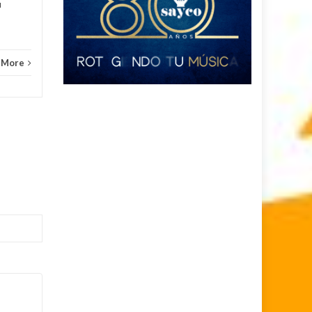
u
 More