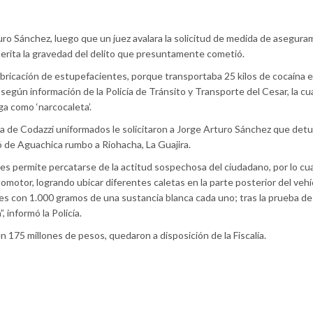
uro Sánchez, luego que un juez avalara la solicitud de medida de asegura
amerita la gravedad del delito que presuntamente cometió.
fabricación de estupefacientes, porque transportaba 25 kilos de cocaína 
según información de la Policía de Tránsito y Transporte del Cesar, la cu
a como ‘narcocaleta’.
ca de Codazzi uniformados le solicitaron a Jorge Arturo Sánchez que detu
ó de Aguachica rumbo a Riohacha, La Guajira.
 les permite percatarse de la actitud sospechosa del ciudadano, por lo cu
tomotor, logrando ubicar diferentes caletas en la parte posterior del vehí
 con 1.000 gramos de una sustancia blanca cada uno; tras la prueba de 
, informó la Policía.
en 175 millones de pesos, quedaron a disposición de la Fiscalía.