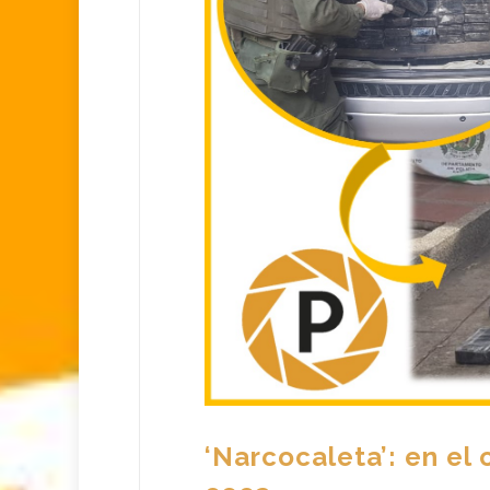
‘Narcocaleta’: en el