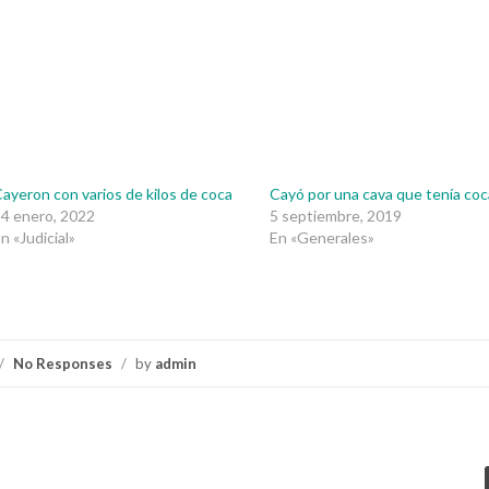
ayeron con varios de kilos de coca
Cayó por una cava que tenía coc
4 enero, 2022
5 septiembre, 2019
n «Judicial»
En «Generales»
/
No Responses
/
by
admin