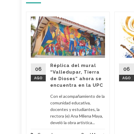
untos
 ‘Los
Policía
lledupar,
Réplica del mural
mez,
06
06
“Valledupar, Tierra
 en la
AGO
de Dioses” ahora se
AGO
dos...
encuentra en la UPC
d More
Con el acompañamiento de la
comunidad educativa,
docentes y estudiantes, la
rectora (e) Ana Milena Maya,
develó la obra artística...