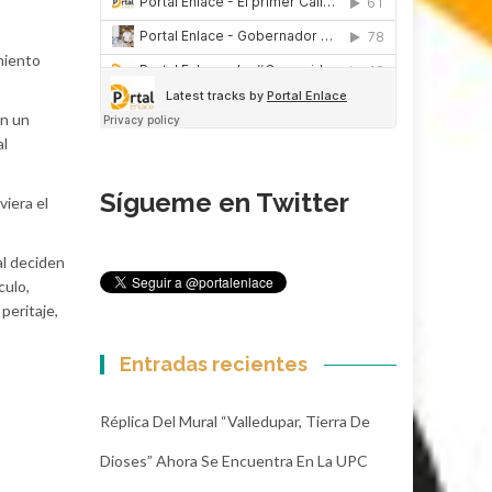
miento
en un
al
Sígueme en Twitter
viera el
al deciden
culo,
peritaje,
Entradas recientes
Réplica Del Mural “Valledupar, Tierra De
Dioses” Ahora Se Encuentra En La UPC