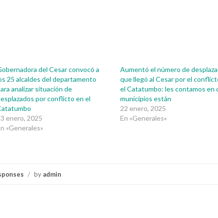
obernadora del Cesar convocó a
Aumentó el número de desplaz
os 25 alcaldes del departamento
que llegó al Cesar por el conflic
ara analizar situación de
el Catatumbo: les contamos en
esplazados por conflicto en el
municipios están
Catatumbo
22 enero, 2025
3 enero, 2025
En «Generales»
n «Generales»
sponses
/
by
admin