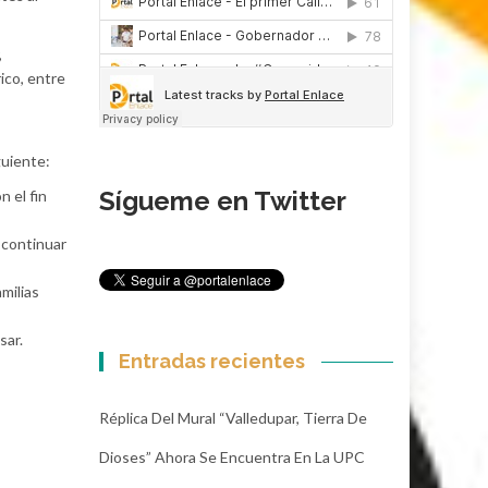
,
rico, entre
guiente:
Sígueme en Twitter
 el fin
 continuar
amilias
sar.
Entradas recientes
Réplica Del Mural “Valledupar, Tierra De
Dioses” Ahora Se Encuentra En La UPC