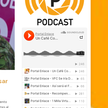
sar
iento
tes al