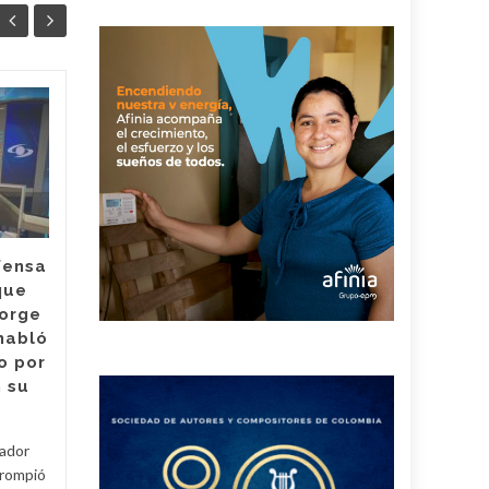
¿Hubo
04
04
irregularidades en
AGO
contrataciones en el
AGO
Hospital Rosario
Pumarejo? la nueva
agente interventora
habló sobre su
fensa
antecesor
que
Jorge
Lina de Armas, quien es la
habló
nueva agente interventora
o por
del Hospital Rosario
 su
Pumarejo de López,
posesionada por la
Superintendencia Nacional...
tador
 rompió
Generales
Read More