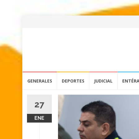
Skip
GENERALES
DEPORTES
JUDICIAL
ENTÉR
to
content
27
ENE