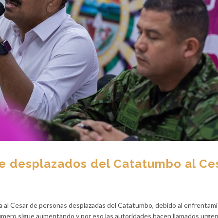
de desplazados del Catatumbo al Ce
da al Cesar de personas desplazadas del Catatumbo, debido al enfrentam
l número sigue aumentando y por eso las autoridades hacen llamados urgen