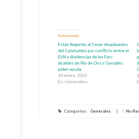
Relacionado
Están llegando al Cesar desplazados
G
del Catatumbo por conflicto entre el
l
ELN y disidencias de las Farc:
p
alcaldes de Río de Oro y González
d
piden ayuda
20 enero, 2025
2
En «Generales»
E
Categories:
Generales
/
No Re