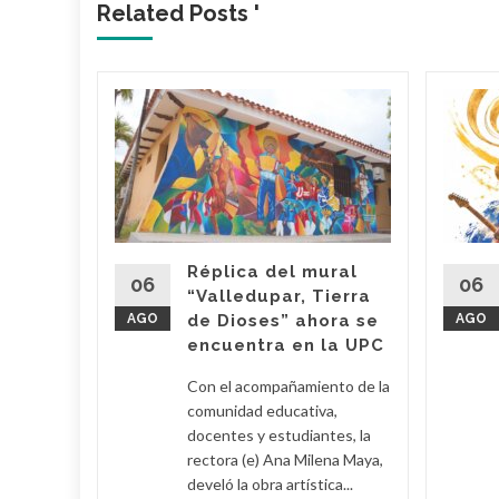
Related Posts '
lica…
arme en
: El
ael
s
Réplica del mural
06
06
“Valledupar, Tierra
AGO
de Dioses” ahora se
AGO
su
encuentra en la UPC
Con el acompañamiento de la
 Poveda
comunidad educativa,
docentes y estudiantes, la
rectora (e) Ana Milena Maya,
lomino y
develó la obra artística...