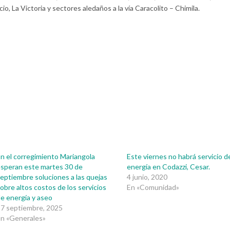
o, La Victoria y sectores aledaños a la vía Caracolito – Chimila.
n el corregimiento Mariangola
Este viernes no habrá servicio d
speran este martes 30 de
energía en Codazzi, Cesar.
eptiembre soluciones a las quejas
4 junio, 2020
obre altos costos de los servicios
En «Comunidad»
e energía y aseo
7 septiembre, 2025
n «Generales»