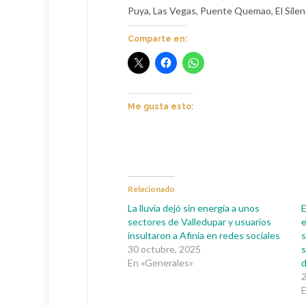
Puya, Las Vegas, Puente Quemao, El Silenci
Comparte en:
Me gusta esto:
Relacionado
La lluvia dejó sin energía a unos
E
sectores de Valledupar y usuarios
e
insultaron a Afinia en redes sociales
s
30 octubre, 2025
s
En «Generales»
d
2
E