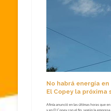
No habrá energía en 
El Copey la próxima
Afinia anunció en las últimas horas que en 
y en El Copey con el fin, según la empresa 