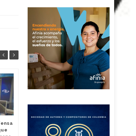
¿Hubo
04
04
irregularidades en
AGO
contrataciones en el
AGO
Hospital Rosario
Pumarejo? la nueva
agente interventora
habló sobre su
fensa
antecesor
que