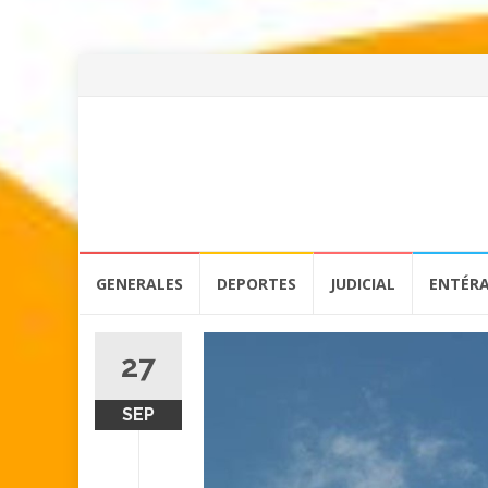
Skip
GENERALES
DEPORTES
JUDICIAL
ENTÉR
to
content
27
SEP