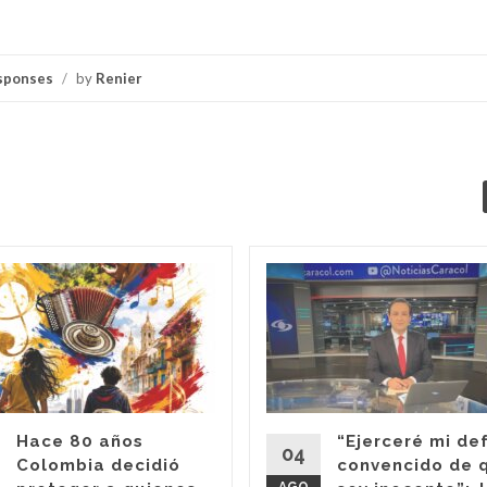
sponses
/
by
Renier
Hace 80 años
“Ejerceré mi de
04
Colombia decidió
convencido de 