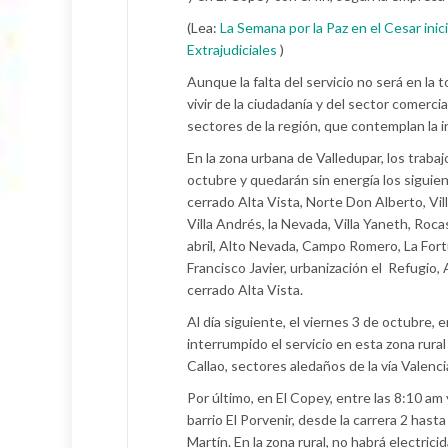
(Lea:
La Semana por la Paz en el Cesar inic
Extrajudiciales
)
Aunque la falta del servicio no será en la 
vivir de la ciudadanía y del sector comerc
sectores de la región, que contemplan la in
En la zona urbana de Valledupar, los trabaj
octubre y quedarán sin energía los siguie
cerrado Alta Vista, Norte Don Alberto, Vi
Villa Andrés, la Nevada, Villa Yaneth, Roc
abril, Alto Nevada, Campo Romero, La Fortun
Francisco Javier, urbanización el Refugio,
cerrado Alta Vista.
Al día siguiente, el viernes 3 de octubre, 
interrumpido el servicio en esta zona rura
Callao, sectores aledaños de la vía Valencia
Por último, en El Copey, entre las 8:10 am
barrio El Porvenir, desde la carrera 2 hasta 
Martín. En la zona rural, no habrá electric