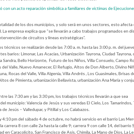
ió con un acto reparación simbólica a familiares de víctimas de Ejecucion
totalidad de los dos municipios, y solo será en unos sectores, esto afecta e
ial. La empresa explica que “se llevarán a cabo trabajos programados en di
tervención de circuitos y líneas estratégicas”.
os técnicos se realizarán desde las 7:00 a. m. hasta las 3:00 p. m. del juev
ntes barios: Limonar, Las Acacias, Urbanización Tayrona, Ciudad Tayrona,
lla Sandra, Bello Horizonte, Futuro de los Niños, Villa Consuelo, Campo R
as del Valle, Nuevo Amanecer, El Refugio, Altos de Don Alberto, Divino Niñ
a, Rocas del Valle, Villa Algenia, Villa Andrés , Los Guasimales, Brisas d
 Altos de Pimienta, urbanización Bellavista, urbanización Ana María y conj
entre las 7:30 am y las 3:30 pm, los trabajos técnicos llevarán a que sea
l del municipio: Valencia de Jesús y sus veredas El Cielo, Los Tamarindos,
 de Jesús – Valledupar, y Pitillal y Los Calabazos.
 y 4:10 pm del sábado 4 de octubre, no habrá servicio en el barrio Las Me
la carrera 8 con calle 2a hasta la calle 9; carrera 9 con calle 14, del barrio 
idad en Caracolicito, San Francisco de Asís, Chimila, La Mano de Dios, La L