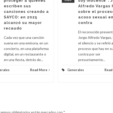
proteger a quienes
AGO
soy inocente”: 
escriben sus
Alfredo Vargas 
canciones creando a
sobre el proces
SAYCO: en 2025
acoso sexual en
alcanzó su mayor
contra
recaudo
El reconocido presen
Cada vez que una canción
Jorge Alfredo Vargas,
suena en una emisora, en un
el silencio y se refirió a
concierto, en una plataforma
proceso que hay en s
digital, en un restaurante o
contra por ser
en una fiesta, detrás de...
presuntamente...
erales
Read More
Generales
Read
campos obligatorios están marcados con
*