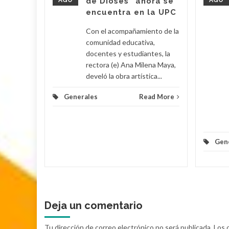
AGO
de Dioses” ahora se
AGO
su
encuentra en la UPC
Con el acompañamiento de la
 Poveda
comunidad educativa,
docentes y estudiantes, la
rectora (e) Ana Milena Maya,
lomino y
develó la obra artística...
Generales
Read More
d More
Gen
Deja un comentario
Tu dirección de correo electrónico no será publicada.
Los 