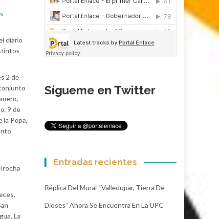
es
l diario
stintos
es 2 de
Sígueme en Twitter
 conjunto
omero,
o, 9 de
e la Popa,
unto
Entradas recientes
 Trocha
Réplica Del Mural “Valledupar, Tierra De
reces,
Dioses” Ahora Se Encuentra En La UPC
San
egua, La