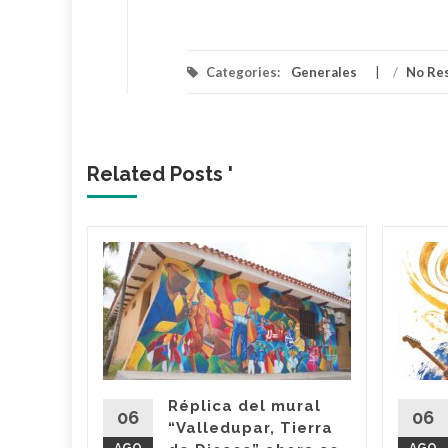
Categories:
Generales
/
No Re
Related Posts '
lica…
arme en
: El
ael
s
Réplica del mural
06
06
“Valledupar, Tierra