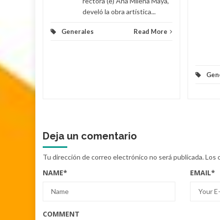
rectora (e) Ana Milena Maya,
lomino y
develó la obra artística...
Generales
Read More
d More
Gen
Deja un comentario
Tu dirección de correo electrónico no será publicada.
Los 
NAME
*
EMAIL
*
COMMENT