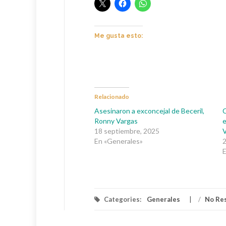
Me gusta esto:
Relacionado
Asesinaron a exconcejal de Beceril,
C
Ronny Vargas
e
18 septiembre, 2025
En «Generales»
2
E
Categories:
Generales
/
No Re