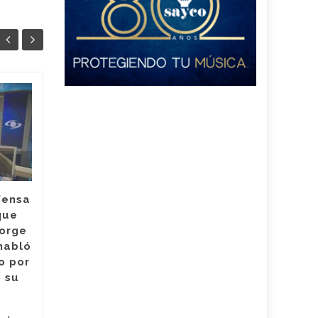
¿Hubo
04
04
irregularidades en
AGO
contrataciones en el
AGO
Hospital Rosario
Pumarejo? la nueva
agente interventora
habló sobre su
fensa
antecesor
que
Jorge
Lina de Armas, quien es la
habló
nueva agente interventora
o por
del Hospital Rosario
 su
Pumarejo de López,
posesionada por la
Superintendencia Nacional...