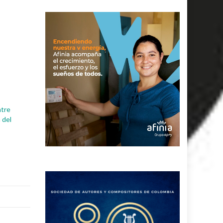
ntre
n del