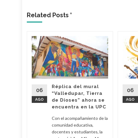
Related Posts '
lica…
arme en
: El
ael
s
Réplica del mural
06
06
“Valledupar, Tierra
AGO
de Dioses” ahora se
AGO
su
encuentra en la UPC
Con el acompañamiento de la
 Poveda
comunidad educativa,
docentes y estudiantes, la