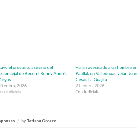
ayó el presunto asesino del
Hallan asesinado a un hombre e
xconcejal de Becerril Ronny Andrés
Patillal, en Valledupar, y San Jua
Vargas
Cesar, La Guajira
0 enero, 2026
21 enero, 2026
n «Judicial»
En «Judicial»
sponses
/
by
Tatiana Orozco