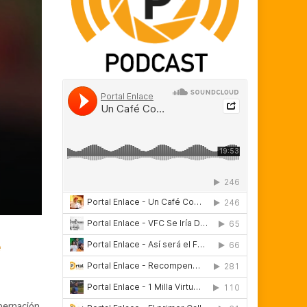
e
obernación