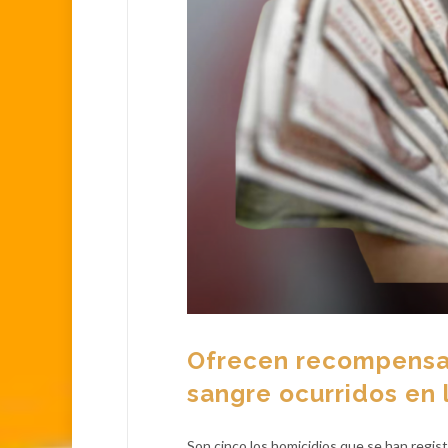
Ofrecen recompensa 
sangre ocurridos en 
Son cinco los homicidios que se han regis