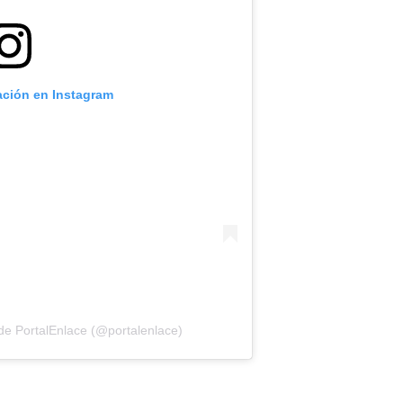
ación en Instagram
de PortalEnlace (@portalenlace)