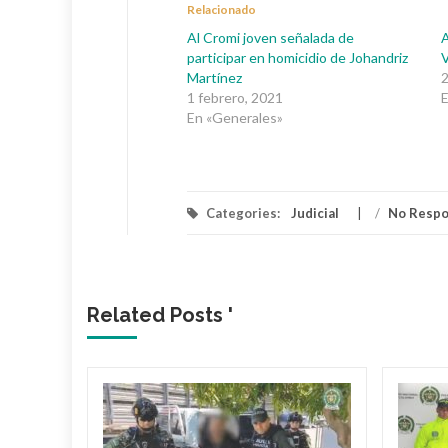
Relacionado
Al Cromi joven señalada de
A
participar en homicidio de Johandriz
V
Martínez
2
1 febrero, 2021
E
En «Generales»
Categories:
Judicial
/
No Resp
Related Posts '
 dueño
Mami’