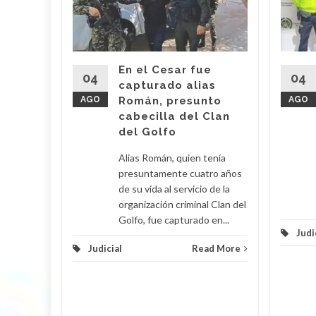
 Araújo,
o' fue
imas
En el Cesar fue
r por
04
04
capturado alias
AGO
Román, presunto
AGO
cabecilla del Clan
d More
del Golfo
Alias Román, quien tenía
presuntamente cuatro años
de su vida al servicio de la
organización criminal Clan del
Golfo, fue capturado en...
Judi
Judicial
Read More