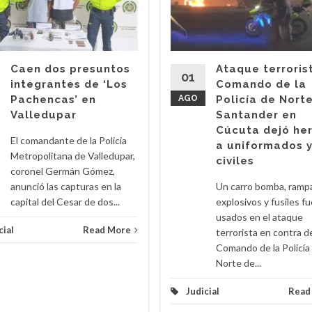
Caen dos presuntos
Ataque terroris
01
integrantes de ‘Los
Comando de la
Pachencas’ en
AGO
Policía de Nort
Valledupar
Santander en
Cúcuta dejó he
El comandante de la Policía
a uniformados 
Metropolitana de Valledupar,
civiles
coronel Germán Gómez,
anunció las capturas en la
Un carro bomba, ramp
capital del Cesar de dos...
explosivos y fusiles f
usados en el ataque
cial
Read More
terrorista en contra d
Comando de la Policía
Norte de...
Judicial
Read