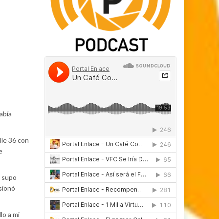
abía
lle 36 con
e
e supo
sionó
lo a mi