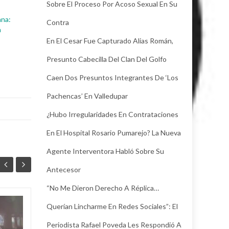
Sobre El Proceso Por Acoso Sexual En Su
ana:
Contra
n
En El Cesar Fue Capturado Alias Román,
Presunto Cabecilla Del Clan Del Golfo
Caen Dos Presuntos Integrantes De ‘Los
Pachencas’ En Valledupar
¿Hubo Irregularidades En Contrataciones
En El Hospital Rosario Pumarejo? La Nueva
Agente Interventora Habló Sobre Su
Antecesor
“No Me Dieron Derecho A Réplica…
Querían Lincharme En Redes Sociales”: El
Juez legalizó la
30
24
captura de Deimer,
Periodista Rafael Poveda Les Respondió A