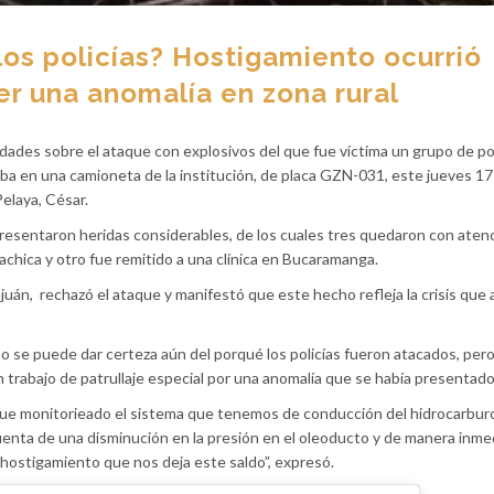
los policías? Hostigamiento ocurrió
r una anomalía en zona rural
idades sobre el ataque con explosivos del que fue víctima un grupo de po
ba en una camioneta de la institución, de placa GZN-031, este jueves 1
Pelaya, César.
 presentaron heridas considerables, de los cuales tres quedaron con aten
uachica y otro fue remitido a una clínica en Bucaramanga.
juán, rechazó el ataque y manifestó que este hecho refleja la crisis que 
o se puede dar certeza aún del porqué los policías fueron atacados, per
 trabajo de patrullaje especial por una anomalía que se había presentad
ue monitorieado el sistema que tenemos de conducción del hidrocarburo
enta de una disminución en la presión en el oleoducto y de manera inme
e hostigamiento que nos deja este saldo”, expresó.