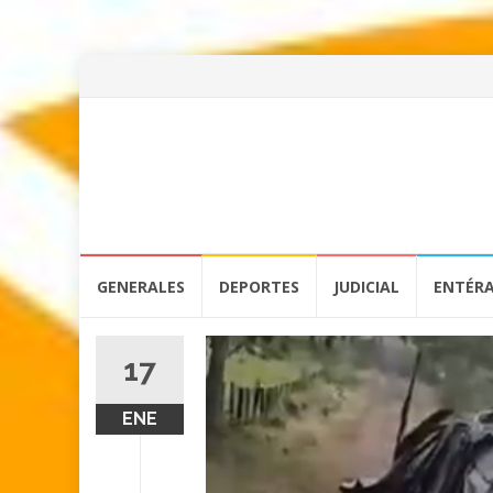
Skip
GENERALES
DEPORTES
JUDICIAL
ENTÉR
to
content
17
ENE