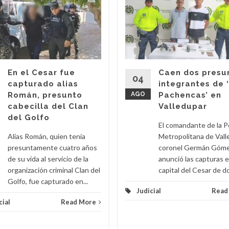
En el Cesar fue
Caen dos presu
04
capturado alias
integrantes de 
Román, presunto
AGO
Pachencas’ en
cabecilla del Clan
Valledupar
del Golfo
El comandante de la Po
Alias Román, quien tenía
Metropolitana de Vall
presuntamente cuatro años
coronel Germán Góme
de su vida al servicio de la
anunció las capturas e
organización criminal Clan del
capital del Cesar de do
Golfo, fue capturado en...
Judicial
Read
cial
Read More