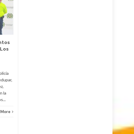
Ataque terrorista a
01
30
Comando de la
AGO
Policía de Norte de
JUL
Santander en
Cúcuta dejó heridos
a uniformados y
civiles
ntos
‘Los
Un carro bomba, rampas con
explosivos y fusiles fueron
usados en el ataque
terrorista en contra del
licía
Comando de la Policía de
edupar,
Norte de...
z,
Judici
n la
Judicial
Read More
s...
 More