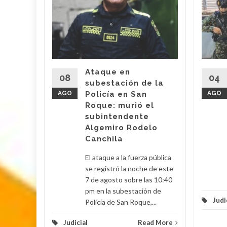
la
imer,
turado
a
Super
dupar
Ataque en
08
04
subestación de la
es de
AGO
Policía en San
AGO
legalizó
Roque: murió el
r José
subintendente
quien
Algemiro Rodelo
ceso...
Canchila
d More
El ataque a la fuerza pública
se registró la noche de este
7 de agosto sobre las 10:40
pm en la subestación de
Judi
Policía de San Roque,...
Judicial
Read More