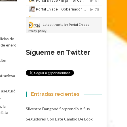
licías de
7 de enero
Sígueme en Twitter
ción
atraviesa
o aseguró
Entradas recientes
o.
, la
Silvestre Dangond Sorprendió A Sus
diata
Seguidores Con Este Cambio De Look