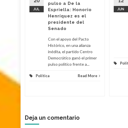
20
12
pulso a De la
JUL
Espriella: Honorio
JUN
 del
Henríquez es el
ectoral
presidente del
po
Senado
nero de
 visto en
Con el apoyo del Pacto
Histórico, en una alianza
inédita, el partido Centro
d More
Democrático ganó el primer
Polí
pulso político frente a...
Política
Read More
Deja un comentario