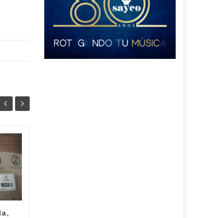
En el Pacto Histórico
04
28
de Cesar hay fisuras:
JUN
egos e
MAY
incomodidades
ponen en peligro lo
que han logrado y
que Iván Cepeda
da,