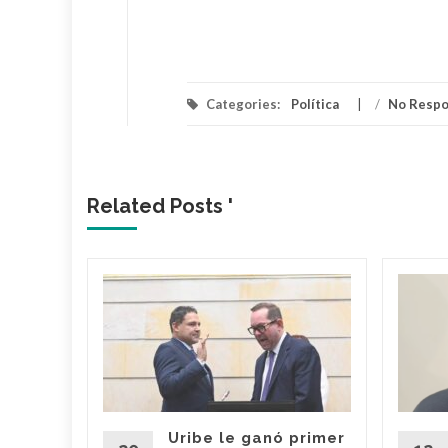
Categories:
Política
/
No Resp
Related Posts '
fonso
ndo a
el
Uribe le ganó primer