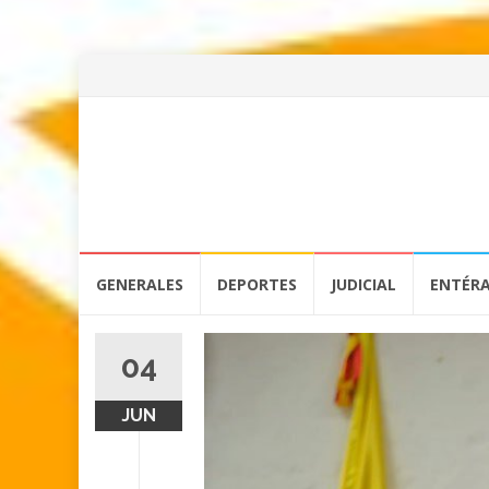
Skip
GENERALES
DEPORTES
JUDICIAL
ENTÉR
to
content
04
JUN