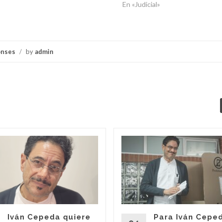
En «Judicial»
onses
/
by
admin
Iván Cepeda quiere
Para Iván Cepe