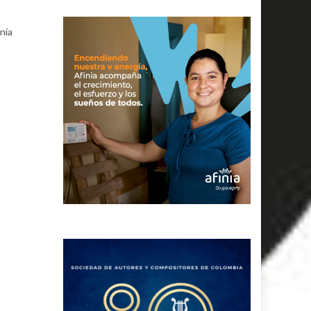
nía
s