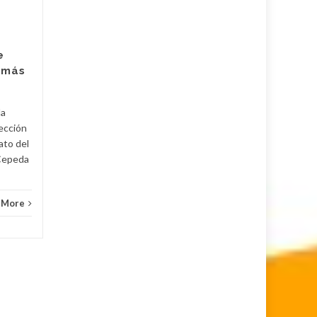
triunfe
El resultado de la primera
vuelta en la elección
e
presidencial en Colombia
 más
aportó para que se reflejara
el estado en el que se
encuentra...
la
lección
Política
Read More
Políti
ato del
 Cepeda
 More