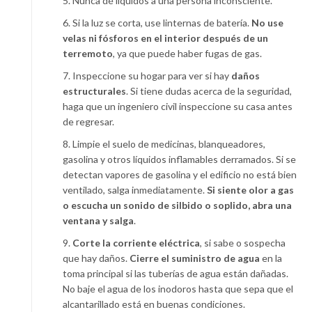
5. Nunca dé líquidos a una persona inconsciente.
6. Si la luz se corta, use linternas de batería.
No use
velas ni fósforos en el interior después de un
terremoto
, ya que puede haber fugas de gas.
7. Inspeccione su hogar para ver si hay
daños
estructurales
. Si tiene dudas acerca de la seguridad,
haga que un ingeniero civil inspeccione su casa antes
de regresar.
8. Limpie el suelo de medicinas, blanqueadores,
gasolina y otros líquidos inflamables derramados. Si se
detectan vapores de gasolina y el edificio no está bien
ventilado, salga inmediatamente.
Si siente olor a gas
o escucha un sonido de silbido o soplido, abra una
ventana y salga
.
9.
Corte la corriente eléctrica
, si sabe o sospecha
que hay daños.
Cierre el suministro de agua
en la
toma principal si las tuberías de agua están dañadas.
No baje el agua de los inodoros hasta que sepa que el
alcantarillado está en buenas condiciones.