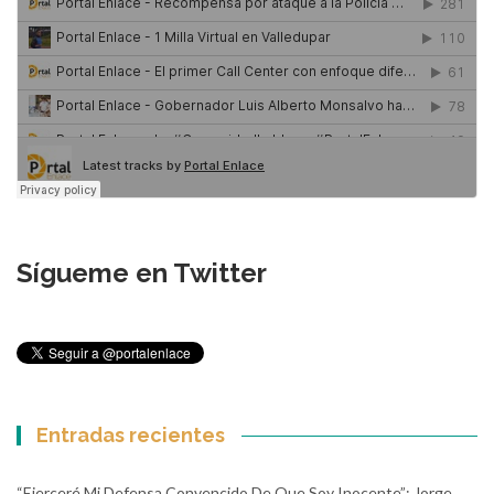
Sígueme en Twitter
Entradas recientes
“Ejerceré Mi Defensa Convencido De Que Soy Inocente”: Jorge