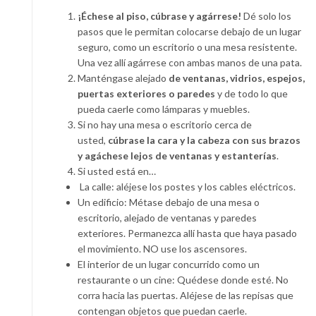
¡Échese al piso, cúbrase y agárrese!
Dé solo los
pasos que le permitan colocarse debajo de un lugar
seguro, como un escritorio o una mesa resistente.
Una vez allí agárrese con ambas manos de una pata.
Manténgase alejado
de ventanas, vidrios, espejos,
puertas exteriores o paredes
y de todo lo que
pueda caerle como lámparas y muebles.
Si no hay una mesa o escritorio cerca de
usted,
cúbrase la cara y la cabeza con sus brazos
y agáchese lejos de ventanas y estanterías
.
Si usted está en…
La calle: aléjese los postes y los cables eléctricos.
Un edificio: Métase debajo de una mesa o
escritorio, alejado de ventanas y paredes
exteriores. Permanezca allí hasta que haya pasado
el movimiento. NO use los ascensores.
El interior de un lugar concurrido como un
restaurante o un cine: Quédese donde esté. No
corra hacia las puertas. Aléjese de las repisas que
contengan objetos que puedan caerle.