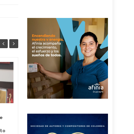
La vendedora de
13
06
rosas y un canto de
MAY
Diego Daza y R8 que
MAY
nunca olvidará: el
video se ha hecho
viral
En un concierto realizado en
re
el estado Zulia, en
Venezuela, Diego Daza y el
ato
acordeonero Rolando Ochoa