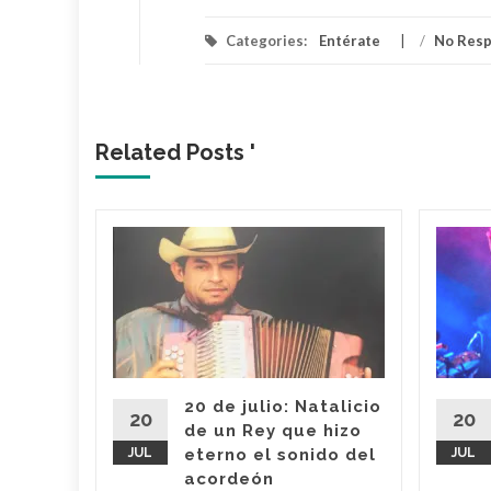
Categories:
Entérate
/
No Res
Related Posts '
estival
ebrará
es
,
or
20 de julio: Natalicio
tival de
20
20
de un Rey que hizo
 a través
JUL
eterno el sonido del
JUL
dolfo
acordeón
ció que