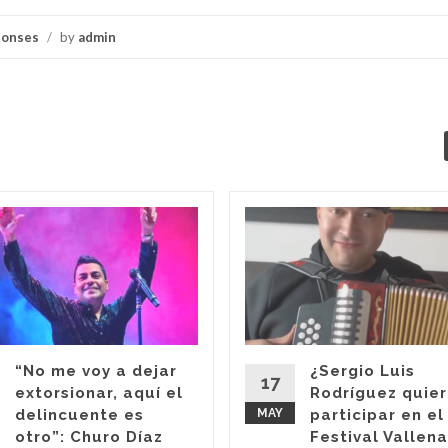
ponses
/
by
admin
“No me voy a dejar
¿Sergio Luis
17
extorsionar, aquí el
Rodríguez quie
delincuente es
MAY
participar en el
otro”: Churo Díaz
Festival Vallen