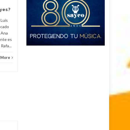
tocaron la canción 'Los
yes?
caminos de...
Entér
 Luis
Entérate
Read More
ocado
y Ana
ente es
Rafa...
 More