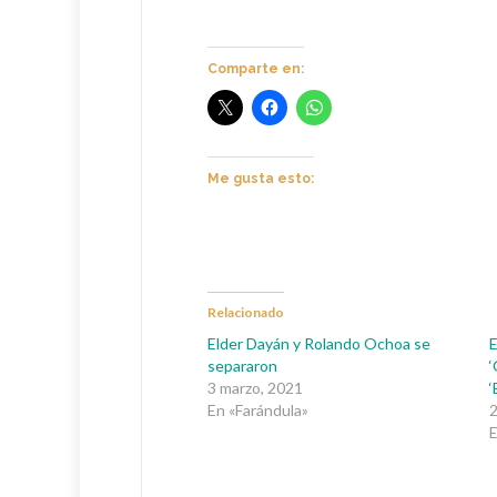
Comparte en:
Me gusta esto:
Relacionado
Elder Dayán y Rolando Ochoa se
E
separaron
‘
3 marzo, 2021
‘
En «Farándula»
2
E