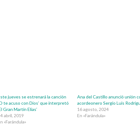
ste jueves se estrenará la canción
Ana del Castillo anunció unión c
O te acuso con Dios’ que interpretó
acordeonero Sergio Luis Rodríg
El Gran Martín Elías’
16 agosto, 2024
4 abril, 2019
En «Farándula»
n «Farándula»