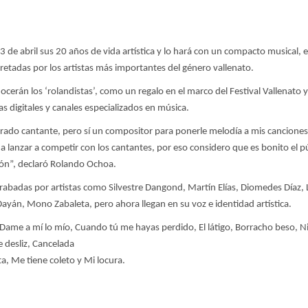
3 de abril sus 20 años de vida artística y lo hará con un compacto musical, 
pretadas por los artistas más importantes del género vallenato.
cerán los ‘rolandistas’, como un regalo en el marco del Festival Vallenato 
s digitales y canales especializados en música.
ado cantante, pero sí un compositor para ponerle melodía a mis canciones
 a lanzar a competir con los cantantes, por eso considero que es bonito el p
ón”, declaró Rolando Ochoa.
grabadas por artistas como Silvestre Dangond, Martín Elías, Diomedes Díaz, 
Dayán, Mono Zabaleta, pero ahora llegan en su voz e identidad artística.
ti, Dame a mí lo mío, Cuando tú me hayas perdido, El látigo, Borracho beso, N
 desliz, Cancelada
a, Me tiene coleto y Mi locura.