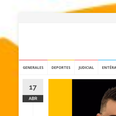
Skip
GENERALES
DEPORTES
JUDICIAL
ENTÉR
to
content
17
ABR