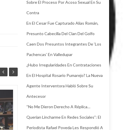
Sobre El Proceso Por Acoso Sexual En Su
Contra
En El Cesar Fue Capturado Alias Román,
Presunto Cabecilla Del Clan Del Golfo
Caen Dos Presuntos Integrantes De ‘Los
Pachencas’ En Valledupar
¿Hubo Irregularidades En Contrataciones
En El Hospital Rosario Pumarejo? La Nueva
Agente Interventora Habló Sobre Su
Antecesor
La Ruta de las Obras
04
03
ya conecta el
“No Me Dieron Derecho A Réplica…
AGO
presente y el futuro
AGO
de los
Querían Lincharme En Redes Sociales”: El
corregimientos en
Periodista Rafael Poveda Les Respondió A
Valledupar