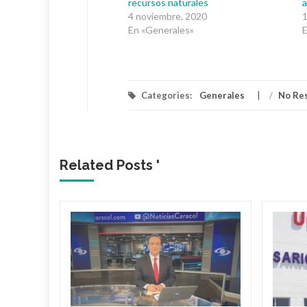
recursos naturales
a
4 noviembre, 2020
1
En «Generales»
E
Categories:
Generales
/
No Re
Related Posts '
toreo
ríos en
 ha