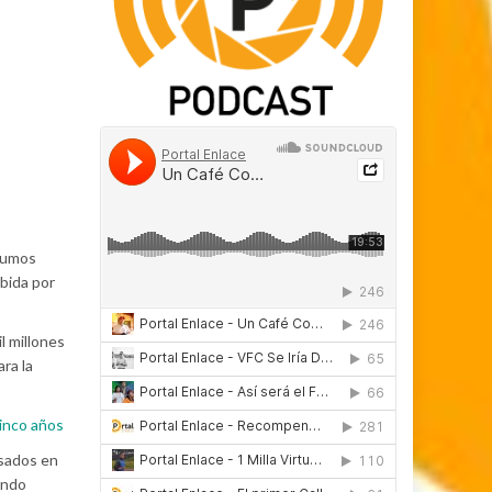
nsumos
ibida por
l millones
ra la
cinco años
esados en
endo