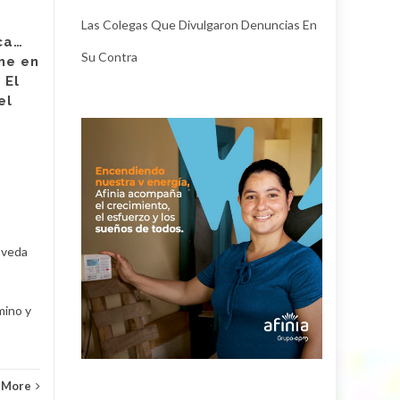
Las Colegas Que Divulgaron Denuncias En
La apuesta del gobierno del
ca…
alcalde Ernesto Orozco
Su Contra
me en
Durán por cerrar la brecha
 El
entre lo urbano y lo rural
el
continúa materializándose
con...
Generales
Read More
Gener
u
oveda
mino y
 More