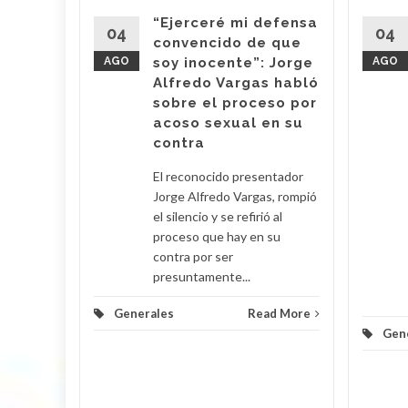
“Ejerceré mi defensa
e la
04
04
convencido de que
upo
AGO
soy inocente”: Jorge
AGO
ara la
Alfredo Vargas habló
de
sobre el proceso por
toreo de
acoso sexual en su
contra
d More
El reconocido presentador
Jorge Alfredo Vargas, rompió
el silencio y se refirió al
proceso que hay en su
contra por ser
presuntamente...
Generales
Read More
Gen