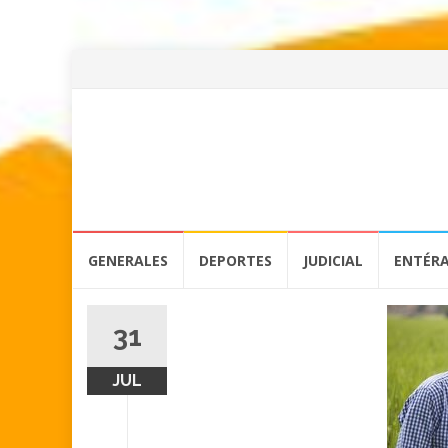
Skip
GENERALES
DEPORTES
JUDICIAL
ENTÉR
to
content
31
JUL