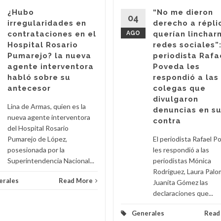
¿Hubo
“No me dieron
04
irregularidades en
derecho a répli
contrataciones en el
AGO
querían linchar
Hospital Rosario
redes sociales”:
Pumarejo? la nueva
periodista Rafa
agente interventora
Poveda les
habló sobre su
respondió a las
antecesor
colegas que
divulgaron
Lina de Armas, quien es la
denuncias en s
nueva agente interventora
contra
del Hospital Rosario
Pumarejo de López,
El periodista Rafael P
posesionada por la
les respondió a las
Superintendencia Nacional...
periodistas Mónica
Rodríguez, Laura Palo
erales
Read More
Juanita Gómez las
declaraciones que...
Generales
Read