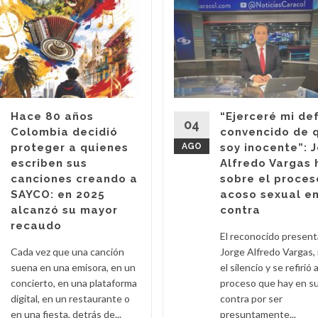
Hace 80 años
“Ejerceré mi de
04
Colombia decidió
convencido de 
proteger a quienes
AGO
soy inocente”: 
escriben sus
Alfredo Vargas 
canciones creando a
sobre el proces
SAYCO: en 2025
acoso sexual en
alcanzó su mayor
contra
recaudo
El reconocido presen
Cada vez que una canción
Jorge Alfredo Vargas,
suena en una emisora, en un
el silencio y se refirió a
concierto, en una plataforma
proceso que hay en s
digital, en un restaurante o
contra por ser
en una fiesta, detrás de...
presuntamente...