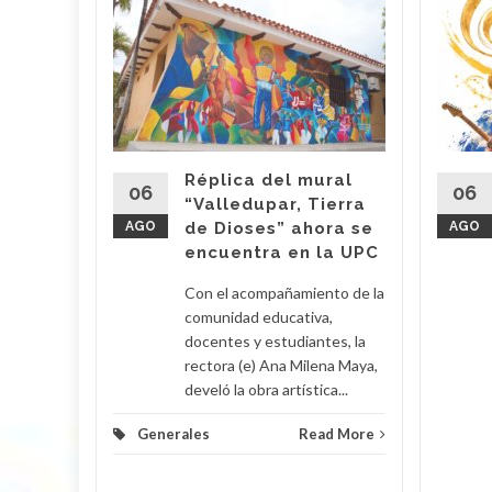
lica…
arme en
: El
ael
s
Réplica del mural
06
06
“Valledupar, Tierra
AGO
de Dioses” ahora se
AGO
su
encuentra en la UPC
Con el acompañamiento de la
 Poveda
comunidad educativa,
docentes y estudiantes, la
rectora (e) Ana Milena Maya,
lomino y
develó la obra artística...
Generales
Read More
d More