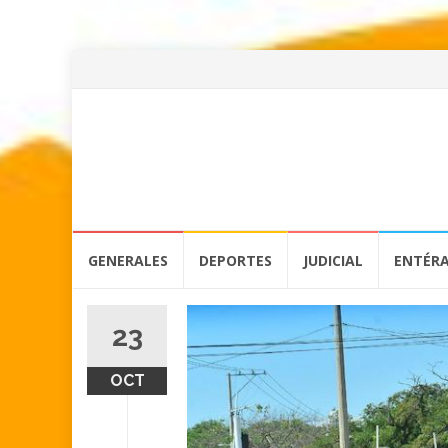
Skip
GENERALES
DEPORTES
JUDICIAL
ENTÉR
to
content
23
OCT