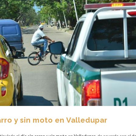
arro y sin moto en Valledupar
tipulado el
día sin carro y sin moto
en
Valledupar
, de acuerdo con el d