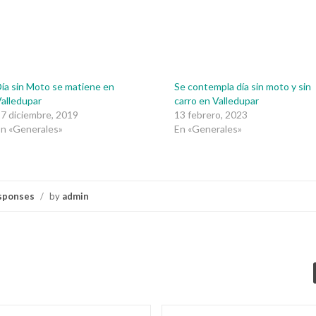
ía sin Moto se matiene en
Se contempla día sin moto y sin
alledupar
carro en Valledupar
7 diciembre, 2019
13 febrero, 2023
n «Generales»
En «Generales»
sponses
/
by
admin