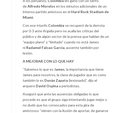
A los peruanos,
Colombia
les ganó con un tanto
de
Alfredo Morelos
en los minutos adicionales de un
intenso partido amistoso en el
Hard Rock Stadium de
Miami.
Con ese triunfo
Colombia
se recuperó de la derrota
por 0-3 ante Argelia pero no acalla las críticas del
público y de algún sector de la prensa que hablan de un
“equipo plano” y “limitado” cuando no está James
ni
Radamel Falcao García
, ausente también por
lesión.
A MEJORAR CON LO QUE HAY
“Sabemos lo que es
James
, la importancia que tiene
James para nosotros, la clase de jugador que es como
también lo es
Duván Zapata
(lesionado)”, dijo el
arquero
David Ospina
a periodistas.
Aseguró que ante las ausencias obligadas lo que
procede es que el grupo siga intentando jugar mejor y
no dudó que los convocados para esta gira de
amistosos “vienen con la ilusión de aportar, de ganarse