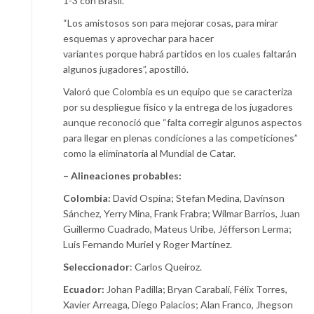
1-3 con Brasil.
“Los amistosos son para mejorar cosas, para mirar
esquemas y aprovechar para hacer
variantes porque
habrá partidos en los cuales faltarán
algunos jugadores”, apostilló.
Valoró que Colombia es un equipo que se caracteriza
por su despliegue físico y la entrega de los jugadores
aunque reconoció que “falta corregir algunos aspectos
para llegar en plenas condiciones a las competiciones”
como la eliminatoria al Mundial de Catar.
– Alineaciones probables:
Colombia:
David Ospina; Stefan Medina, Davinson
Sánchez, Yerry Mina, Frank Frabra; Wílmar Barrios, Juan
Guillermo Cuadrado, Mateus Uribe, Jéfferson Lerma;
Luis Fernando Muriel y Roger Martínez.
Seleccionador
: Carlos Queiroz.
Ecuador:
Johan Padilla; Bryan Carabalí, Félix Torres,
Xavier Arreaga, Diego Palacios; Alan Franco, Jhegson