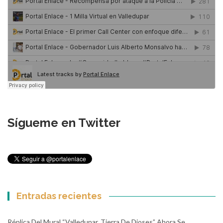
Sígueme en Twitter
Entradas recientes
Réplica Del Mural “Valledupar, Tierra De Dioses” Ahora Se