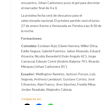
encuentro, Johan Carbonero puso el gol para decretar
el marcador final de 4 a 0.
La próxima fecha será de descanso para el
seleccionado nacional. El próximo partido será el lunes
27 de enero frente a Venezuela en Pereira a las 8:30 de
la noche.
Formaciones:
Colombia:
Esteban Ruiz; Edwin Herrera, Willer Ditta,
Eddie Segura, Gabriel Fuentes; Jaime Alvarado, Eduard
Atuesta, Nicolás Benedetti (Iván Angulo 62´), Jorge
Carrascal, Edwuin Cetré (Andrés Balanta 74´); Ricardo
Márquez (Johan Carbonero 81´).
Ecuador:
Wellington Ramírez; Jackson Porozo, Luis
Segovia, Anthony Landazuri, Gustavo Cortez; José
Cifuentes, Alan Franco, Jhon Sánchez, Freddy Mina;
Jordan Rezabala, Alejandro Cabeza.
Comparte en: