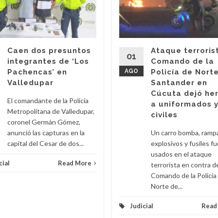
Caen dos presuntos
Ataque terroris
01
integrantes de ‘Los
Comando de la
Pachencas’ en
AGO
Policía de Nort
Valledupar
Santander en
Cúcuta dejó he
El comandante de la Policía
a uniformados 
Metropolitana de Valledupar,
civiles
coronel Germán Gómez,
anunció las capturas en la
Un carro bomba, ramp
capital del Cesar de dos...
explosivos y fusiles f
usados en el ataque
cial
Read More
terrorista en contra d
Comando de la Policía
Norte de...
Judicial
Read