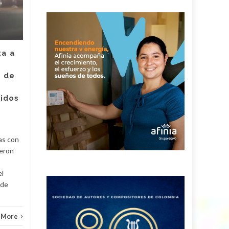
JUL
el hombre capturado
JUL
por intento de
asesinato de la
empleada de Super
Giros en Valledupar
ta a
Un juez con funciones de
e de
control de garantías legalizó
Judici
la captura de Deimer José
ridos
Acosta Torregrosa, quien
y
debe afrontar un proceso...
Judicial
Read More
as con
ueron
el
 de
 More