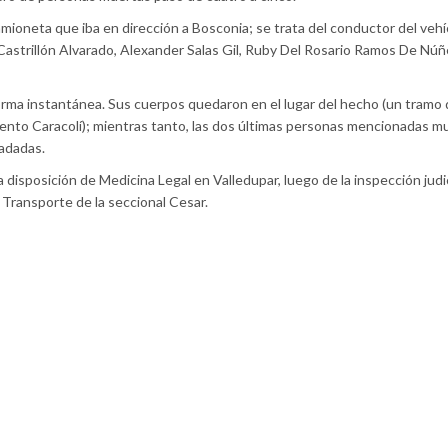
camioneta que iba en dirección a Bosconia; se trata del conductor del vehí
Castrillón Alvarado, Alexander Salas Gil, Ruby Del Rosario Ramos De Núñ
rma instantánea. Sus cuerpos quedaron en el lugar del hecho (un tramo d
iento Caracolí); mientras tanto, las dos últimas personas mencionadas m
ladadas.
 disposición de Medicina Legal en Valledupar, luego de la inspección judic
y Transporte de la seccional Cesar.