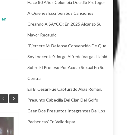
Hace 80 Años Colombia Decidió Proteger
A Quienes Escriben Sus Canciones
n en
Creando A SAYCO: En 2025 Alcanzó Su
Mayor Recaudo
“Ejerceré Mi Defensa Convencido De Que
Soy Inocente”: Jorge Alfredo Vargas Habló
Sobre El Proceso Por Acoso Sexual En Su
Contra
En El Cesar Fue Capturado Alias Román,
Presunto Cabecilla Del Clan Del Golfo
Caen Dos Presuntos Integrantes De ‘Los
Pachencas’ En Valledupar
Juez legalizó la
30
24
captura de Deimer,