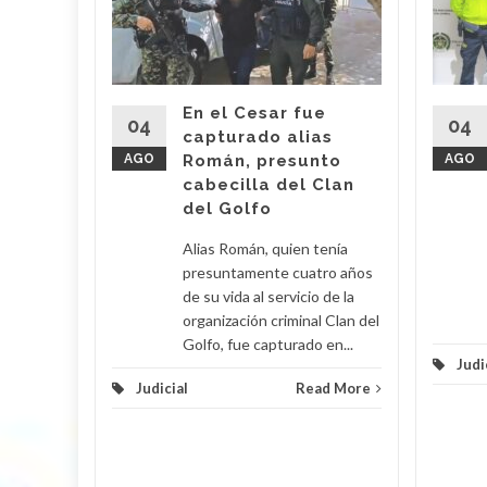
 Araújo,
o' fue
imas
En el Cesar fue
r por
04
04
capturado alias
AGO
Román, presunto
AGO
cabecilla del Clan
d More
del Golfo
Alias Román, quien tenía
presuntamente cuatro años
de su vida al servicio de la
organización criminal Clan del
Golfo, fue capturado en...
Judi
Judicial
Read More