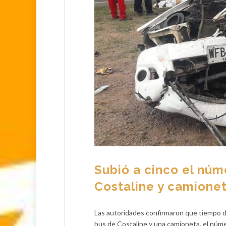
Subió a cinco el nú
Costaline y camione
Las autoridades confirmaron que tiempo de
bus de Costaline y una camioneta, el núm