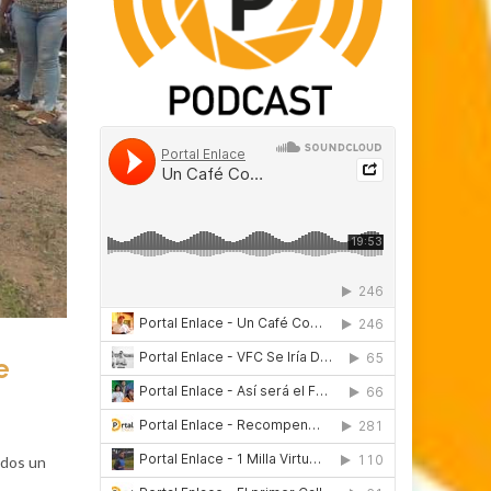
e
ados un