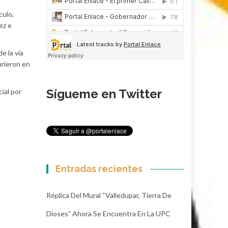
culo,
ez e
e la vía
urieron en
Sígueme en Twitter
ial por
Entradas recientes
Réplica Del Mural “Valledupar, Tierra De
Dioses” Ahora Se Encuentra En La UPC