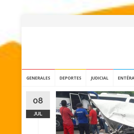
Skip
GENERALES
DEPORTES
JUDICIAL
ENTÉR
to
content
08
JUL