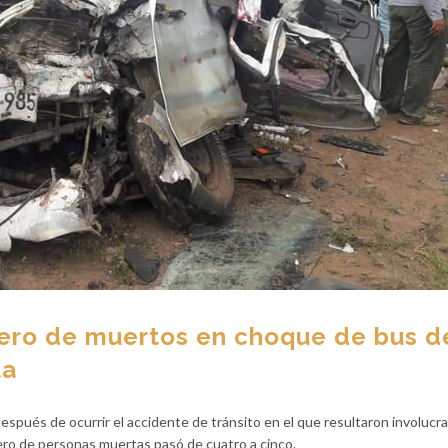
mero de muertos en choque de bus d
ta
spués de ocurrir el accidente de tránsito en el que resultaron involucr
ero de personas muertas pasó de cuatro a cinco.