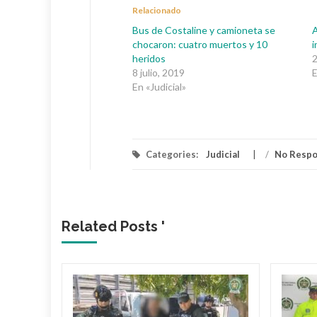
Relacionado
Bus de Costaline y camioneta se
A
chocaron: cuatro muertos y 10
i
heridos
2
8 julio, 2019
E
En «Judicial»
Categories:
Judicial
/
No Resp
Related Posts '
 dueño
Mami’