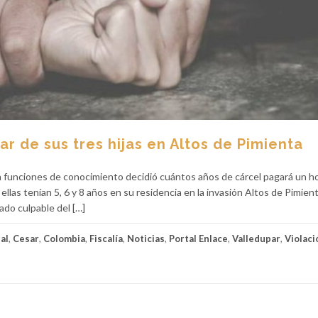
r de sus tres hijas en Altos de Pimienta
n funciones de conocimiento decidió cuántos años de cárcel pagará un 
ellas tenían 5, 6 y 8 años en su residencia en la invasión Altos de Pimien
lado culpable del […]
al
,
Cesar
,
Colombia
,
Fiscalía
,
Noticias
,
Portal Enlace
,
Valledupar
,
Violaci