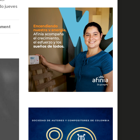
ado jueves
mment