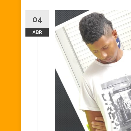
04
ABR