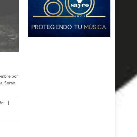
hombre por
ta. Serán
ón