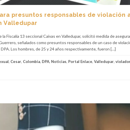
 para presuntos responsables de violación 
n Valledupar
de la Fiscalía 13 seccional Caivas en Valledupar, solicitó medida de asegu
 Guerrero, señalados como presuntos responsables de un caso de violac
a DPA. Los hombres, de 25 y 24 años respectivamente, fueron […]
exual
,
Cesar
,
Colombia
,
DPA
,
Noticias
,
Portal Enlace
,
Valledupar
,
violado