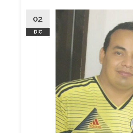
02
DIC