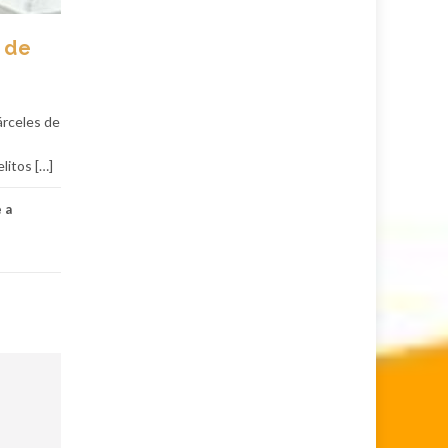
 de
árceles de
litos […]
 a