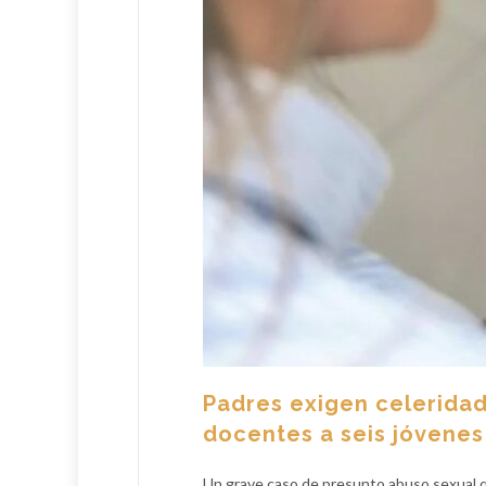
Padres exigen celeridad
docentes a seis jóvenes
Un grave caso de presunto abuso sexual qu