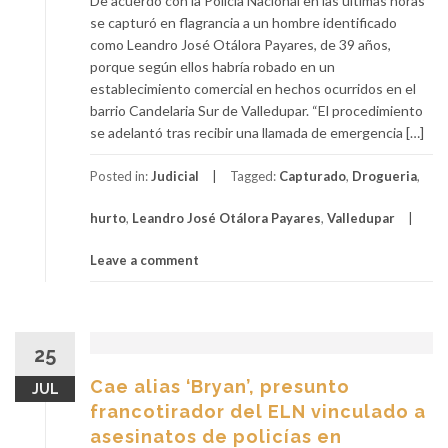
De acuerdo con la Policía Nacional en las últimas horas
se capturó en flagrancia a un hombre identificado
como Leandro José Otálora Payares, de 39 años,
porque según ellos habría robado en un
establecimiento comercial en hechos ocurridos en el
barrio Candelaria Sur de Valledupar. “El procedimiento
se adelantó tras recibir una llamada de emergencia […]
Posted in:
Judicial
Tagged:
Capturado
,
Drogueria
,
hurto
,
Leandro José Otálora Payares
,
Valledupar
Leave a comment
25
Cae alias ‘Bryan’, presunto
JUL
francotirador del ELN vinculado a
asesinatos de policías en