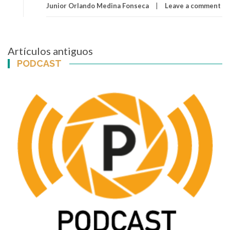
Junior Orlando Medina Fonseca
Leave a comment
Navegación
Artículos antiguos
de
PODCAST
entradas