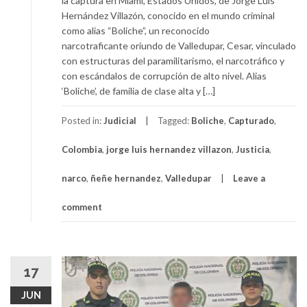
la captura en Miami, Estados Unidos, de Jorge Luis
Hernández Villazón, conocido en el mundo criminal
como alias “Boliche”, un reconocido
narcotraficante oriundo de Valledupar, Cesar, vinculado
con estructuras del paramilitarismo, el narcotráfico y
con escándalos de corrupción de alto nivel. Alias
‘Boliche’, de familia de clase alta y […]
Posted in:
Judicial
Tagged:
Boliche
,
Capturado
,
Colombia
,
jorge luis hernandez villazon
,
Justicia
,
narco
,
ñeñe hernandez
,
Valledupar
Leave a
comment
17
JUN