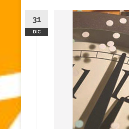
31
DIC