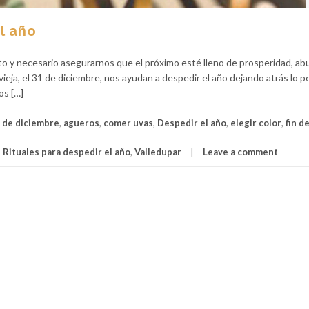
l año
sto y necesario asegurarnos que el próximo esté lleno de prosperidad, ab
vieja, el 31 de diciembre, nos ayudan a despedir el año dejando atrás lo p
os […]
 de diciembre
,
agueros
,
comer uvas
,
Despedir el año
,
elegir color
,
fin d
,
Rituales para despedir el año
,
Valledupar
Leave a comment