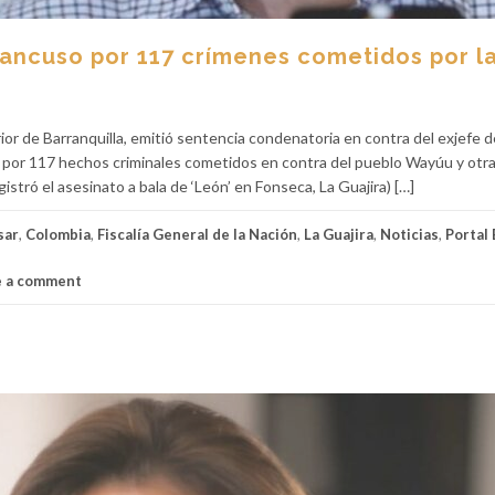
ancuso por 117 crímenes cometidos por l
rior de Barranquilla, emitió sentencia condenatoria en contra del exjefe d
por 117 hechos criminales cometidos en contra del pueblo Wayúu y otr
istró el asesinato a bala de ‘León’ en Fonseca, La Guajira) […]
sar
,
Colombia
,
Fiscalía General de la Nación
,
La Guajira
,
Noticias
,
Portal 
e a comment