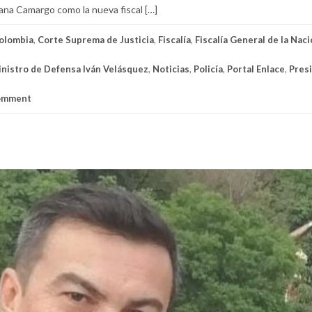
riana Camargo como la nueva fiscal […]
olombia
,
Corte Suprema de Justicia
,
Fiscalía
,
Fiscalía General de la Nac
nistro de Defensa Iván Velásquez
,
Noticias
,
Policía
,
Portal Enlace
,
Pres
comment