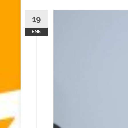
19
ENE