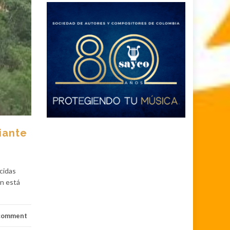
iante
ecidas
en está
 comment