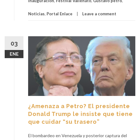
inauguracion
,
Festival Vallenato
,
Gustavo petro
,
Noticias
,
Portal Enlace
Leave a comment
03
ENE
¿Amenaza a Petro? El presidente
Donald Trump le insiste que tiene
que cuidar “su trasero”
El bombardeo en Venezuela y posterior captura del