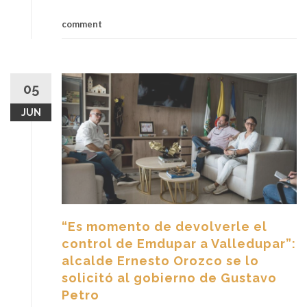
comment
05
JUN
“Es momento de devolverle el
control de Emdupar a Valledupar”:
alcalde Ernesto Orozco se lo
solicitó al gobierno de Gustavo
Petro