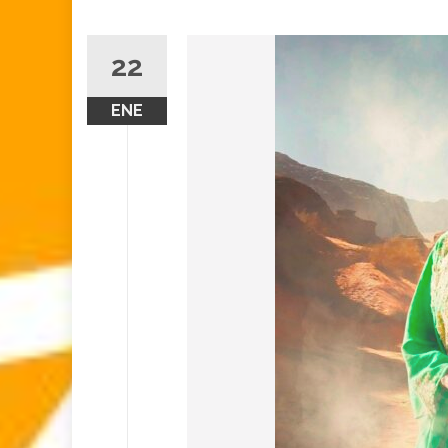
22
ENE