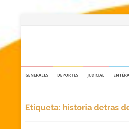
Skip
GENERALES
DEPORTES
JUDICIAL
ENTÉR
to
content
Etiqueta:
historia detras d