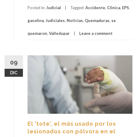
Posted in:
Judicial
Tagged:
Accidente
,
Clinica
,
EPS
,
gasolina
,
Judiciales
,
Noticias
,
Quemaduras
,
se
quemaron
,
Valledupar
Leave a comment
09
DIC
El ‘tote’, el más usado por los
lesionados con pólvora en el