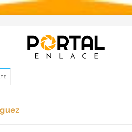
ATE
iguez