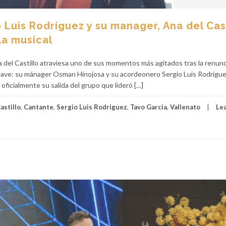
 Luis Rodríguez y su manager, Ana del Cas
la musical
a del Castillo atraviesa uno de sus momentos más agitados tras la renunc
lave: su mánager Osman Hinojosa y su acordeonero Sergio Luis Rodrígue
oficialmente su salida del grupo que lideró […]
astillo
,
Cantante
,
Sergio Luis Rodriguez
,
Tavo Garcia
,
Vallenato
Le