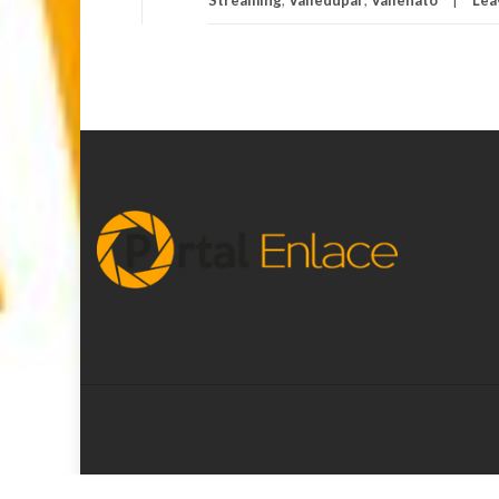
Streaming
,
Valledupar
,
Vallenato
Lea