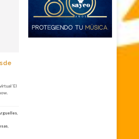
esde
rtual ‘El
show.
Arguelles
,
esas
,