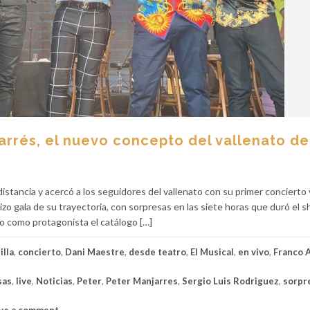
jarrés, el nuevo concepto del vallenato d
istancia y acercó a los seguidores del vallenato con su primer concierto vi
 hizo gala de su trayectoria, con sorpresas en las siete horas que duró el 
o como protagonista el catálogo […]
illa
,
concierto
,
Dani Maestre
,
desde teatro
,
El Musical
,
en vivo
,
Franco 
sas
,
live
,
Noticias
,
Peter
,
Peter Manjarres
,
Sergio Luis Rodriguez
,
sorpr