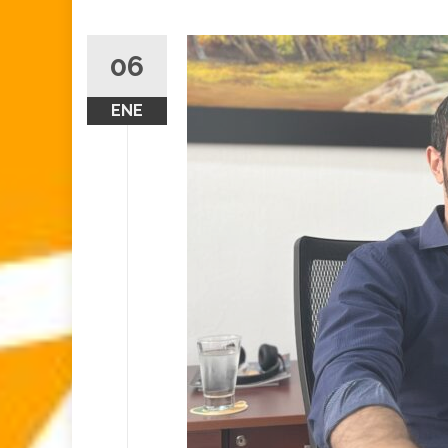
06
ENE