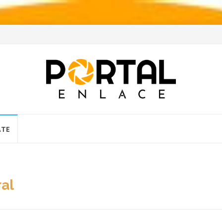
ATE
ral