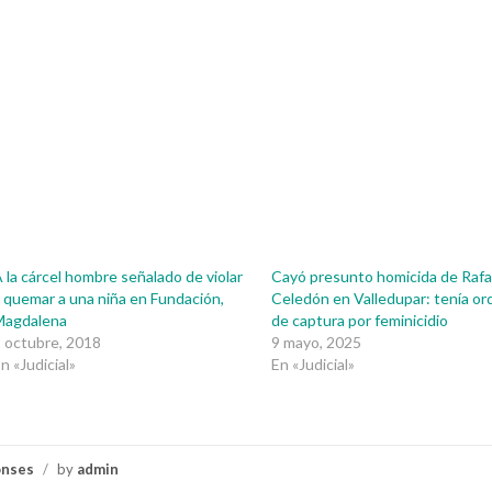
 la cárcel hombre señalado de violar
Cayó presunto homicida de Rafa
 quemar a una niña en Fundación,
Celedón en Valledupar: tenía or
Magdalena
de captura por feminicidio
 octubre, 2018
9 mayo, 2025
n «Judicial»
En «Judicial»
onses
/
by
admin