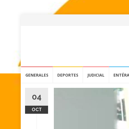
Skip
GENERALES
DEPORTES
JUDICIAL
ENTÉR
to
content
04
OCT