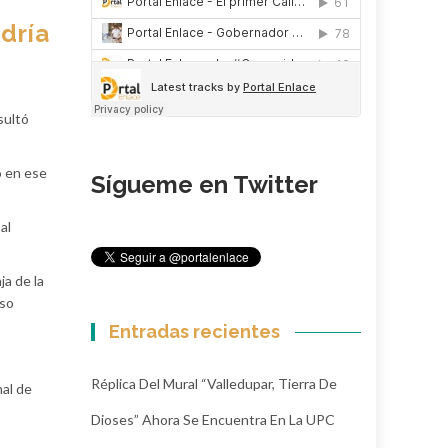
dría
sultó
ó en ese
Sígueme en Twitter
al
ja de la
oso
Entradas recientes
Réplica Del Mural “Valledupar, Tierra De
nal de
Dioses” Ahora Se Encuentra En La UPC