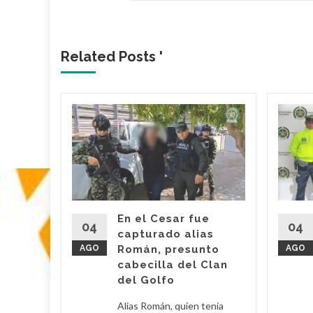
Related Posts '
 dueño
Mami’
 Araújo,
o' fue
imas
En el Cesar fue
r por
04
04
capturado alias
AGO
Román, presunto
AGO
cabecilla del Clan
d More
del Golfo
Alias Román, quien tenía