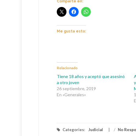
Comparte en:
Me gusta esto:
Relacionado
Tiene 18 años y aceptó que asesinó
A
a otro joven
y
26 septiembre, 2019
En «Generales»
1
E
Categories:
Judicial
/
No Resp