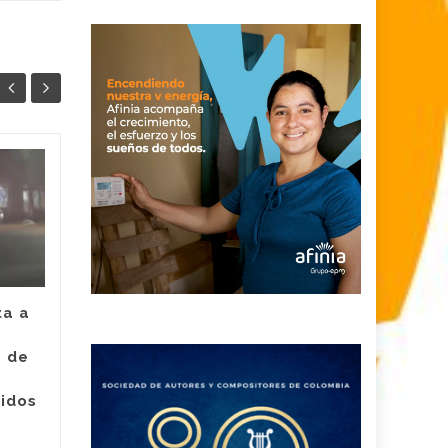
Juez legalizó la
30
24
captura de Deimer,
JUL
el hombre capturado
JUL
por intento de
asesinato de la
empleada de Super
Giros en Valledupar
ta a
Un juez con funciones de
e de
control de garantías legalizó
Judici
la captura de Deimer José
ridos
Acosta Torregrosa, quien
y
debe afrontar un proceso...