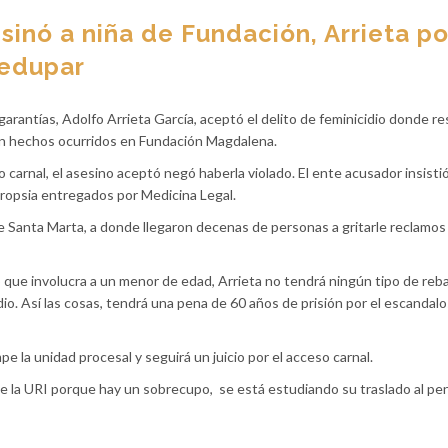
sinó a niña de Fundación, Arrieta po
ledupar
arantías, Adolfo Arrieta García, aceptó el delito de feminicidio donde re
en hechos ocurridos en Fundación Magdalena.
 carnal, el asesino aceptó negó haberla violado. El ente acusador insisti
cropsia entregados por Medicina Legal.
de Santa Marta, a donde llegaron decenas de personas a gritarle reclamos 
o que involucra a un menor de edad, Arrieta no tendrá ningún tipo de reba
o. Así las cosas, tendrá una pena de 60 años de prisión por el escandal
mpe la unidad procesal y seguirá un juicio por el acceso carnal.
e la URI porque hay un sobrecupo,
se está estudiando su traslado al pe