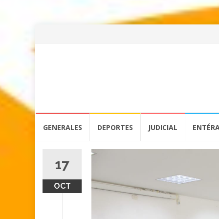
Skip
GENERALES
DEPORTES
JUDICIAL
ENTÉR
to
content
17
OCT