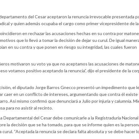
 departamento del Cesar aceptaron la renuncia irrevocable presentada po
dical y quien además ocupaba el cargo como primer vicepresidente de l
oincidieron en rechazar las acusaciones hechas en su contra por matone
tivos que lo llevó a tomar la decisión de dejar su curul. De igual maner
an en su contra y que ponen en riesgo su integridad, las cuales fueron
ñeros motivaron su voto ya que no aceptamos las acusaciones de maton
so votamos positivo aceptando la renuncia”, dijo el presidente de la cor
cisión, el diputado Jorge Barros Gnecco presentó un impedimento que l
ar caer en un conflicto de intereses, argumentando que contra él existe
ro. Así mismo confirmó que denunciará a Julio por injuria y calumnia. Mi
 para no asistir al recinto.
a Departamental del Cesar debe comunicarle a la Registraduría Nacional
obre la decisión que se ha tomado, para que se informe quien es la perso
ta curul. “Aceptada la renuncia se declara falta absoluta y se debe hacer l