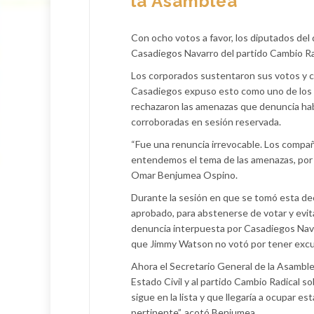
la Asamblea
Con ocho votos a favor, los diputados del
Casadiegos Navarro del partido Cambio Ra
Los corporados sustentaron sus votos y c
Casadiegos expuso esto como uno de los mo
rechazaron las amenazas que denuncia habí
corroboradas en sesión reservada.
“Fue una renuncia irrevocable. Los compa
entendemos el tema de las amenazas, por e
Omar Benjumea Ospino.
Durante la sesión en que se tomó esta de
aprobado, para abstenerse de votar y evit
denuncia interpuesta por Casadiegos Navar
que Jimmy Watson no votó por tener excusa
Ahora el Secretario General de la Asamble
Estado Civil y al partido Cambio Radical s
sigue en la lista y que llegaría a ocupar es
pertinente”, acotó Benjumea.