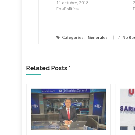
11 octubre, 2018
2
En «Política»
E
Categories:
Generales
/
No Re
Related Posts '
toreo
ríos en
 ha