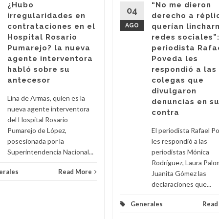
¿Hubo
“No me dieron
04
irregularidades en
derecho a répli
contrataciones en el
AGO
querían linchar
Hospital Rosario
redes sociales”:
Pumarejo? la nueva
periodista Rafa
agente interventora
Poveda les
habló sobre su
respondió a las
antecesor
colegas que
divulgaron
Lina de Armas, quien es la
denuncias en s
nueva agente interventora
contra
del Hospital Rosario
Pumarejo de López,
El periodista Rafael P
posesionada por la
les respondió a las
Superintendencia Nacional...
periodistas Mónica
Rodríguez, Laura Palo
erales
Read More
Juanita Gómez las
declaraciones que...
Generales
Read