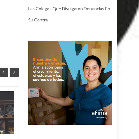
Las Colegas Que Divulgaron Denuncias En
Su Contra
La Ruta de las Obras
04
03
ya conecta el
AGO
presente y el futuro
AGO
de los
corregimientos en
Valledupar