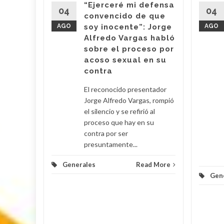
“Ejerceré mi defensa
e la
04
04
convencido de que
upo
AGO
soy inocente”: Jorge
AGO
ara la
Alfredo Vargas habló
de
sobre el proceso por
toreo de
acoso sexual en su
contra
d More
El reconocido presentador
Jorge Alfredo Vargas, rompió
el silencio y se refirió al
proceso que hay en su
contra por ser
presuntamente...
Generales
Read More
Gen