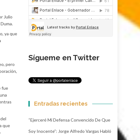
r Julio
a Duma.
o, ya que
a
Sígueme en Twitter
eo, pero
poración,
e fue
 una
entras
Entradas recientes
 del
“Ejerceré Mi Defensa Convencido De Que
na que
Soy Inocente”: Jorge Alfredo Vargas Habló
o