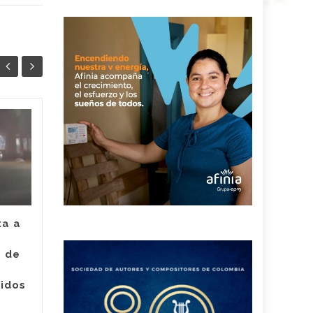
Juez legalizó la
30
24
captura de Deimer,
JUL
el hombre capturado
JUL
por intento de
asesinato de la
empleada de Super
Giros en Valledupar
ta a
Un juez con funciones de
e de
control de garantías legalizó
Judici
la captura de Deimer José
ridos
Acosta Torregrosa, quien
y
debe afrontar un proceso...