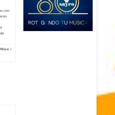
Judicial
Read More
as con
ueron
el
 de
 More