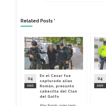
Related Posts '
 dueño
Mami’
 Araújo,
o' fue
imas
En el Cesar fue
r por
04
04
capturado alias
AGO
Román, presunto
AGO
cabecilla del Clan
d More
del Golfo
Alias Román, quien tenía