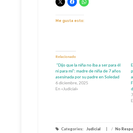
Me gusta esto:
Relacionado
“Dijo que la niña no iba a ser para él
E
ni para mí”: madre de niña de 7 años
asesinada por su padre en Soledad
a
6 diciembre, 2025
F
En «Judicial»
d
7
E
Categories:
Judicial
/
No Resp