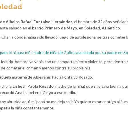
Soledad
 de Albeiro Rafael Fontalvo Hernández
, el hombre de 32 años señalad
s este sábado en el
barrio Primero de Mayo, en Soledad, Atlántico.
e Char, a donde había sido llevado luego de autolesionarse tras cometer l
r para él ni para mí”: madre de niña de 7 años asesinada por su padre en S
 Heraldo hombre ya venía con un comportamiento violento, pero dentro d
 de cometer el crimen y menos contra su propia hija.
 abuela materna de Albeiranis Paola Fontalvo Rosado.
 dijo (a
Lisbeth Paola Rosado
, madre de la niña) que si le salía bien la qu
, recordó Ana Isabel en diálogo a ese medio.
toy aburrida aquí, mi papá no me deja salir. Yo quiero estar contigo allá, m
 repetía la niña constantemente.