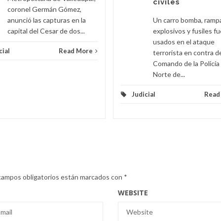
civiles
coronel Germán Gómez,
anunció las capturas en la
Un carro bomba, ramp
capital del Cesar de dos...
explosivos y fusiles f
usados en el ataque
cial
Read More
terrorista en contra d
Comando de la Policía
Norte de...
Judicial
Read
campos obligatorios están marcados con
*
WEBSITE