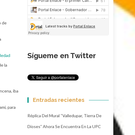
o de
a
Sígueme en Twitter
oledad
e la
incena, iba
Entradas recientes
ami, para
Réplica Del Mural “Valledupar, Tierra De
Dioses” Ahora Se Encuentra En La UPC