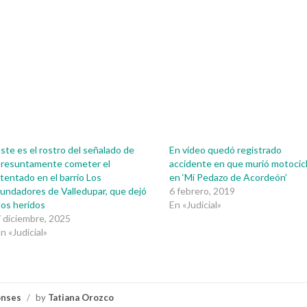
ste es el rostro del señalado de
En vídeo quedó registrado
presuntamente cometer el
accidente en que murió motocicl
tentado en el barrio Los
en ‘Mi Pedazo de Acordeón’
undadores de Valledupar, que dejó
6 febrero, 2019
os heridos
En «Judicial»
 diciembre, 2025
n «Judicial»
onses
/
by
Tatiana Orozco