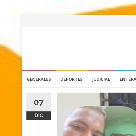
Skip
GENERALES
DEPORTES
JUDICIAL
ENTÉR
to
content
07
DIC