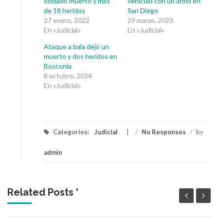
soldado muerto y más
vehículo con un árbol en
de 18 heridos
San Diego
27 enero, 2022
29 marzo, 2023
En «Judicial»
En «Judicial»
Ataque a bala dejó un
muerto y dos heridos en
Bosconia
8 octubre, 2024
En «Judicial»
Categories:
Judicial
/
No Responses
/
by
admin
Related Posts '