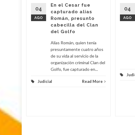
imas
En el Cesar fue
r por
04
04
capturado alias
AGO
Román, presunto
AGO
cabecilla del Clan
d More
del Golfo
Alias Román, quien tenía
presuntamente cuatro años
de su vida al servicio de la
organización criminal Clan del
Golfo, fue capturado en...
Judi
Judicial
Read More