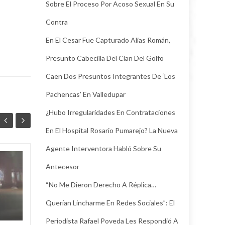
Sobre El Proceso Por Acoso Sexual En Su
Contra
En El Cesar Fue Capturado Alias Román,
Presunto Cabecilla Del Clan Del Golfo
Caen Dos Presuntos Integrantes De ‘Los
Pachencas’ En Valledupar
¿Hubo Irregularidades En Contrataciones
En El Hospital Rosario Pumarejo? La Nueva
Agente Interventora Habló Sobre Su
Juez legalizó la
Antecesor
30
24
captura de Deimer,
“No Me Dieron Derecho A Réplica…
JUL
el hombre capturado
JUL
por intento de
Querían Lincharme En Redes Sociales”: El
asesinato de la
empleada de Super
Periodista Rafael Poveda Les Respondió A