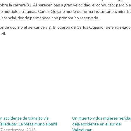
bre la carrera 31. Al parecer iban a gran velocidad, el conductor perdió e
do múltiples traumas. Carlos Quijano murió de forma instantánea; mientr
sistencial, donde permanece con pronóstico reservado.
onde ocurrió el percance vial. El cuerpo de Carlos Quijano fue entregado
ril.
n accidente de tránsito vía
Un muerto y dos mujeres herida
alledupar-La Mesa murió albañil
deja accidente en el sur de
7 septiembre, 2018
Valledupar