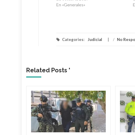
En «Generales»
E
Categories:
Judicial
/
No Resp
Related Posts '
 dueño
Mami’
 Araújo,
o' fue