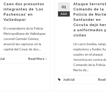
Caen dos presuntos
Ataque terroris
01
integrantes de ‘Los
Comando de la
Pachencas’ en
AGO
Policía de Nort
Valledupar
Santander en
Cúcuta dejó he
El comandante de la Policía
a uniformados 
Metropolitana de Valledupar,
civiles
coronel Germán Gómez,
anunció las capturas en la
Un carro bomba, ramp
capital del Cesar de dos...
explosivos y fusiles f
usados en el ataque
cial
Read More
terrorista en contra d
Comando de la Policía
Norte de...
Judicial
Read