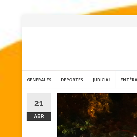
Skip
GENERALES
DEPORTES
JUDICIAL
ENTÉR
to
content
21
ABR