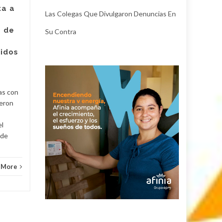
Giros en Valledupar
ta a
Las Colegas Que Divulgaron Denuncias En
Un juez con funciones de
e de
Su Contra
control de garantías legalizó
Judici
la captura de Deimer José
ridos
Acosta Torregrosa, quien
y
debe afrontar un proceso...
Judicial
Read More
as con
ueron
el
 de
 More