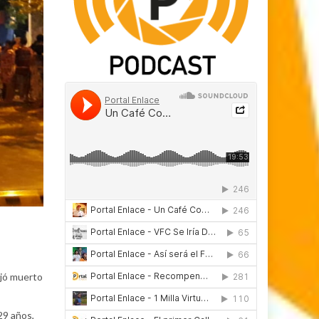
ejó muerto
29 años,