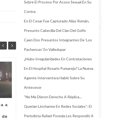
Sobre El Proceso Por Acoso Sexual En Su
Contra
En El Cesar Fue Capturado Alias Román,
Presunto Cabecilla Del Clan Del Golfo
Caen Dos Presuntos Integrantes De ‘Los
Pachencas’ En Valledupar
¿Hubo Irregularidades En Contrataciones
En El Hospital Rosario Pumarejo? La Nueva
Juez legalizó la
30
24
captura de Deimer,
Agente Interventora Habló Sobre Su
JUL
el hombre capturado
JUL
por intento de
Antecesor
asesinato de la
“No Me Dieron Derecho A Réplica…
empleada de Super
Giros en Valledupar
ta a
Querían Lincharme En Redes Sociales”: El
Un juez con funciones de
Periodista Rafael Poveda Les Respondió A
e de