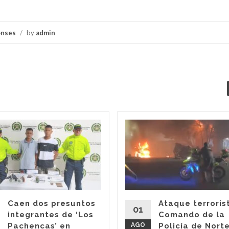
onses
/
by
admin
Caen dos presuntos
Ataque terroris
01
integrantes de ‘Los
Comando de la
Pachencas’ en
AGO
Policía de Nort