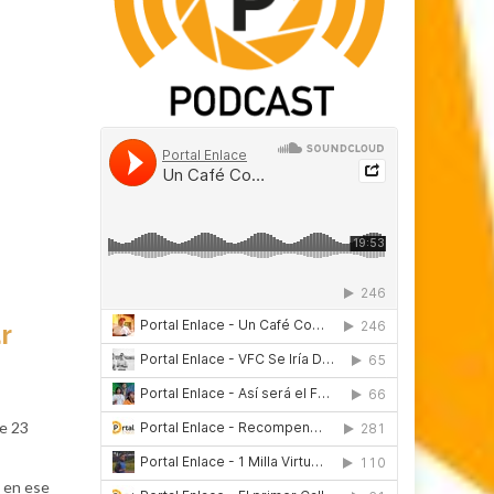
r
de 23
a en ese