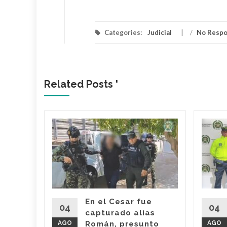
Categories:
Judicial
/
No Resp
Related Posts '
 dueño
Mami’
 Araújo,
o' fue
imas
En el Cesar fue
r por
04
04
capturado alias
AGO
Román, presunto
AGO