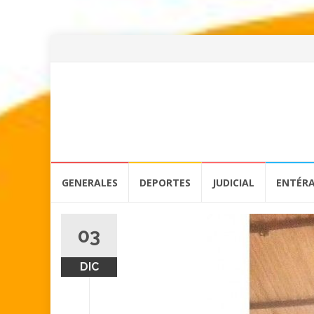
Skip
GENERALES
DEPORTES
JUDICIAL
ENTÉR
to
content
03
DIC