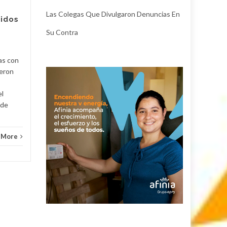
control de garantías legalizó
Judici
la captura de Deimer José
Las Colegas Que Divulgaron Denuncias En
ridos
Acosta Torregrosa, quien
y
Su Contra
debe afrontar un proceso...
Judicial
Read More
as con
ueron
el
 de
 More