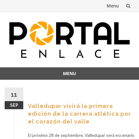
Menu
Skip
to
content
MENU
Skip
to
11
content
SEP
Valledupar vivirá la primera
edición de la carrera atlética por
el corazón del valle
El próximo 28 de septiembre, Valledupar será escenario