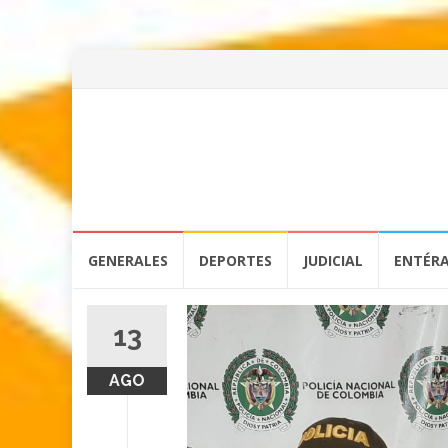
Skip
GENERALES
DEPORTES
JUDICIAL
ENTÉR
to
content
13
AGO