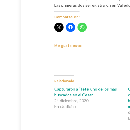
Las primeras dos se registraron en Valledu
Comparte en:
Me gusta esto:
Relacionado
Capturaron a ‘Tete’ uno de los más
C
buscados en el Cesar
c
24 diciembre, 2020
b
En «Judicial»
m
6
E