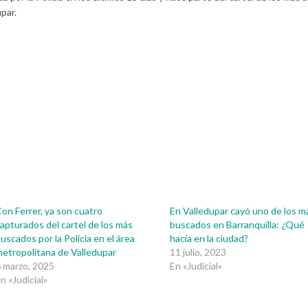
par.
on Ferrer, ya son cuatro
En Valledupar cayó uno de los m
apturados del cartel de los más
buscados en Barranquilla: ¿Qué
uscados por la Policía en el área
hacía en la ciudad?
etropolitana de Valledupar
11 julio, 2023
 marzo, 2025
En «Judicial»
n «Judicial»