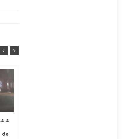
Juez legalizó la
30
24
captura de Deimer,
JUL
el hombre capturado
JUL
por intento de
asesinato de la
empleada de Super
Giros en Valledupar
ta a
Un juez con funciones de
e de
control de garantías legalizó