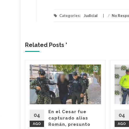
Categories:
Judicial
/
No Resp
Related Posts '
 dueño
Mami’
 Araújo,
o' fue
imas
En el Cesar fue
r por
04
04
capturado alias
AGO
Román, presunto
AGO