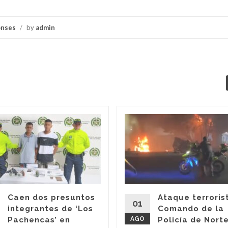
onses
/
by
admin
Caen dos presuntos
Ataque terroris
01
integrantes de ‘Los
Comando de la
Pachencas’ en
AGO
Policía de Nort