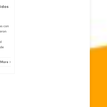
Judici
la captura de Deimer José
ridos
Acosta Torregrosa, quien
y
debe afrontar un proceso...
Judicial
Read More
as con
ueron
el
 de
 More